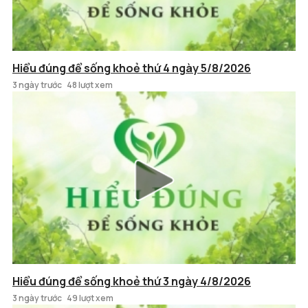
Hiểu đúng để sống khoẻ thứ 4 ngày 5/8/2026
3 ngày trước
48 lượt xem
Hiểu đúng để sống khoẻ thứ 3 ngày 4/8/2026
3 ngày trước
49 lượt xem