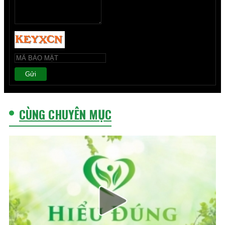
Gửi
CÙNG CHUYÊN MỤC