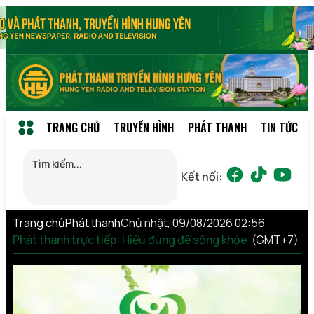
TRANG CHỦ
TRUYỀN HÌNH
PHÁT THANH
TIN TỨC
Kết nối:
Trang chủ
Phát thanh
Chủ nhật, 09/08/2026 02:56
Phát thanh trực tiếp: Hiểu đúng để sống khỏe
(GMT+7)