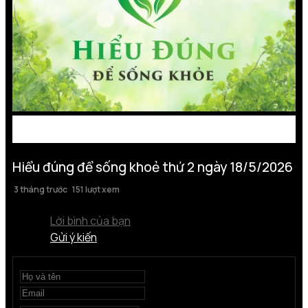
Hiểu đúng để sống khoẻ thứ 2 ngày 18/5/2026
3 tháng trước
151 lượt xem
Lời bình của bạn
Gửi ý kiến