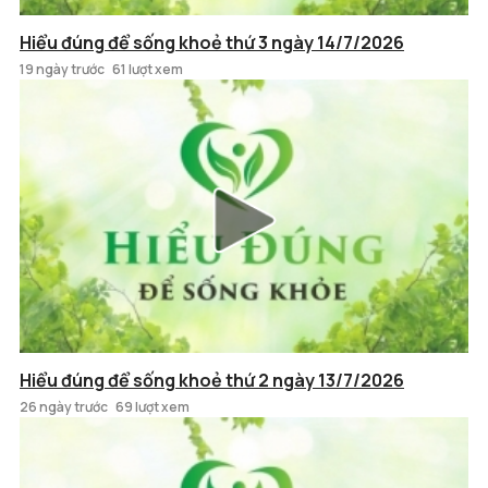
Hiểu đúng để sống khoẻ thứ 3 ngày 14/7/2026
19 ngày trước
61 lượt xem
Hiểu đúng để sống khoẻ thứ 2 ngày 13/7/2026
26 ngày trước
69 lượt xem