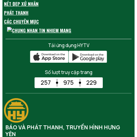
NÉT ĐẸP XỨ NHÃN
PHÁT THANH
CÁC CHUYÊN MỤC
Tải ứng dụng HYTV
Số lượt truy cập trang
257
975
229
BÁO VÀ PHÁT THANH, TRUYỀN HÌNH HƯNG
YÊN