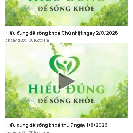
Hiểu đúng để sống khoẻ Chủ nhật ngày 2/8/2026
3 ngày trước
96 lượt xem
Hiểu đúng để sống khoẻ thứ 7 ngày 1/8/2026
3 ngày trước
96 lượt xem