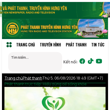
TRANG CHỦ
TRUYỀN HÌNH
PHÁT THANH
TIN TỨC
Kết nối:
Trang chủ
Phát thanh
Thứ 5, 06/08/2026 18:49 (GMT+7)
Phát thanh trực tiếp: Hiểu đúng để sống khỏe