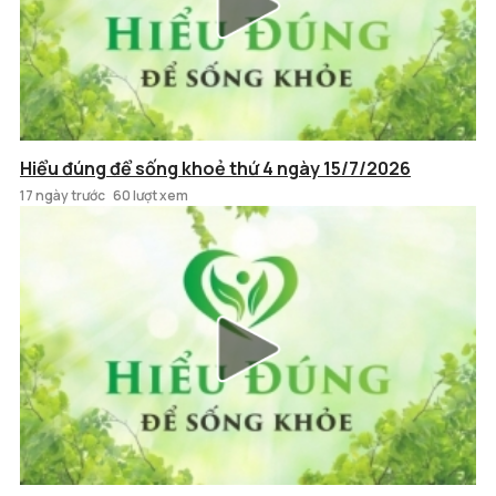
Hiểu đúng để sống khoẻ thứ 4 ngày 15/7/2026
17 ngày trước
60 lượt xem