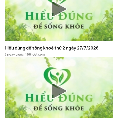
Hiểu đúng để sống khoẻ thứ 2 ngày 27/7/2026
7 ngày trước
166 lượt xem