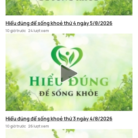
Hiểu đúng để sống khoẻ thứ 4 ngày 5/8/2026
10 giờ trước
24 lượt xem
Hiểu đúng để sống khoẻ thứ 3 ngày 4/8/2026
10 giờ trước
26 lượt xem