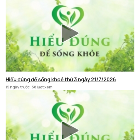
Hiểu đúng để sống khoẻ thứ 3 ngày 21/7/2026
15 ngày trước
58 lượt xem