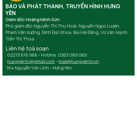
BÁO VÀ PHÁT THANH, TRUYỀN HÌNH HƯNG
YÊN
Giám đốc Hoàng Minh Sơn
Phó giám đốc Nguyễn Thị Thu Hoài, Nguyễn Ngọc Luyện,
Phạm Văn Xướng, Đinh Đức Khoa, Bùi Hải Đăng, Vũ Văn Mạnh,
Trần Thị Thoa
Liên hệ toà soạn
02213 616 988 - Hotline: 0363 089 089
hungyentv@gmail.com
-
mail@hungyentv.vn
164 Nguyễn Văn Linh - Hưng Yên