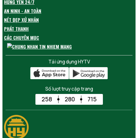
HƯNG YÊN 24/7
AN NINH - AN TOÀN
NÉT ĐẸP XỨ NHÃN
PHÁT THANH
CÁC CHUYÊN MỤC
Tải ứng dụng HYTV
Số lượt truy cập trang
258
280
715