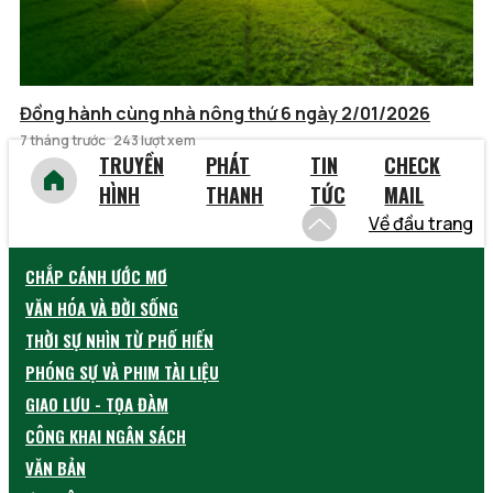
Đồng hành cùng nhà nông thứ 6 ngày 2/01/2026
7 tháng trước
243 lượt xem
TRUYỀN
PHÁT
TIN
CHECK
HÌNH
THANH
TỨC
MAIL
Về đầu trang
CHẮP CÁNH ƯỚC MƠ
VĂN HÓA VÀ ĐỜI SỐNG
THỜI SỰ NHÌN TỪ PHỐ HIẾN
PHÓNG SỰ VÀ PHIM TÀI LIỆU
GIAO LƯU - TỌA ĐÀM
CÔNG KHAI NGÂN SÁCH
VĂN BẢN