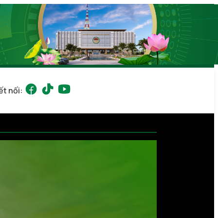
ết nối: