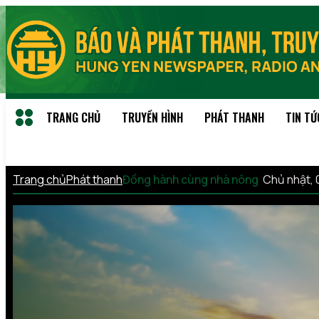
TRANG CHỦ
TRUYỀN HÌNH
PHÁT THANH
TIN TỨ
Trang chủ
Phát thanh
Đồng hành cùng nhà nông
Chủ nhật,