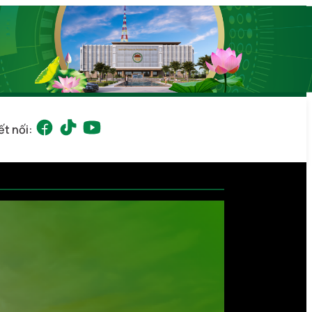
ết nối: