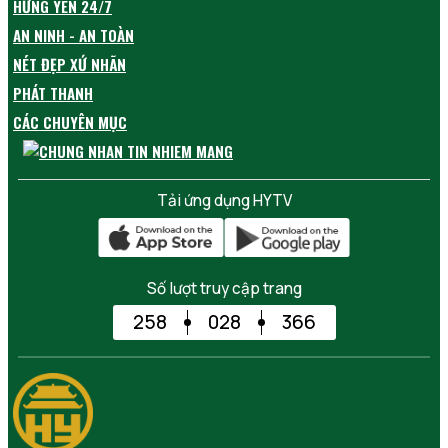
HƯNG YÊN 24/7
AN NINH - AN TOÀN
NÉT ĐẸP XỨ NHÃN
PHÁT THANH
CÁC CHUYÊN MỤC
Tải ứng dụng HYTV
Số lượt truy cập trang
258
028
366