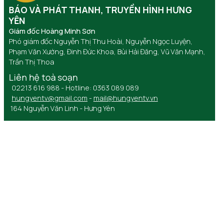
BÁO VÀ PHÁT THANH, TRUYỀN HÌNH HƯNG
YÊN
Giám đốc Hoàng Minh Sơn
Phó giám đốc Nguyễn Thị Thu Hoài, Nguyễn Ngọc Luyện,
Phạm Văn Xướng, Đinh Đức Khoa, Bùi Hải Đăng, Vũ Văn Mạnh,
Trần Thị Thoa
Liên hệ toà soạn
02213 616 988 - Hotline: 0363 089 089
hungyentv@gmail.com
-
mail@hungyentv.vn
164 Nguyễn Văn Linh - Hưng Yên