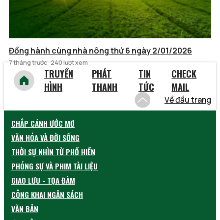
Đồng hành cùng nhà nông thứ 6 ngày 2/01/2026
7 tháng trước
240 lượt xem
TRUYỀN
PHÁT
TIN
CHECK
HÌNH
THANH
TỨC
MAIL
Về đầu trang
CHẮP CÁNH ƯỚC MƠ
VĂN HÓA VÀ ĐỜI SỐNG
THỜI SỰ NHÌN TỪ PHỐ HIẾN
PHÓNG SỰ VÀ PHIM TÀI LIỆU
GIAO LƯU - TỌA ĐÀM
CÔNG KHAI NGÂN SÁCH
VĂN BẢN