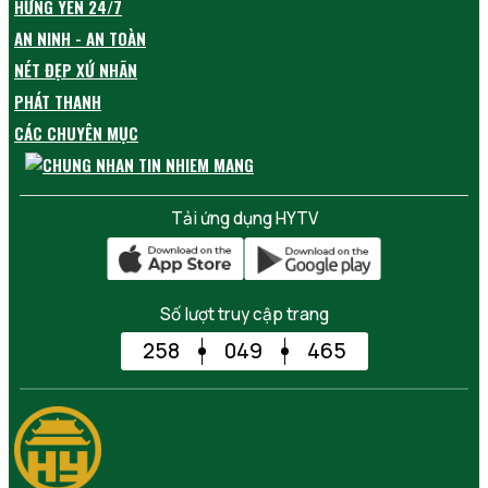
HƯNG YÊN 24/7
AN NINH - AN TOÀN
NÉT ĐẸP XỨ NHÃN
PHÁT THANH
CÁC CHUYÊN MỤC
Tải ứng dụng HYTV
Số lượt truy cập trang
258
049
465