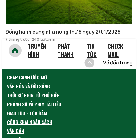
Đồng hành cùng nhà nông thứ 6 ngày 2/01/2026
7 tháng trước
240 lượt xem
TRUYỀN
PHÁT
TIN
CHECK
HÌNH
THANH
TỨC
MAIL
Về đầu trang
CHẮP CÁNH ƯỚC MƠ
VĂN HÓA VÀ ĐỜI SỐNG
THỜI SỰ NHÌN TỪ PHỐ HIẾN
PHÓNG SỰ VÀ PHIM TÀI LIỆU
GIAO LƯU - TỌA ĐÀM
CÔNG KHAI NGÂN SÁCH
VĂN BẢN