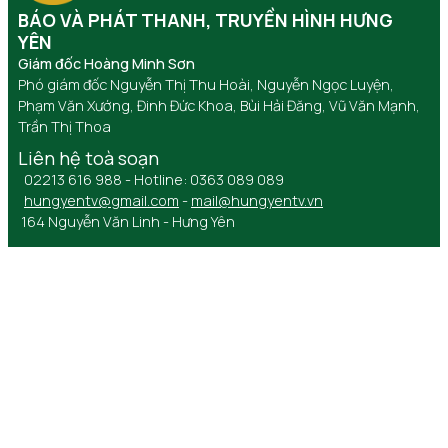
BÁO VÀ PHÁT THANH, TRUYỀN HÌNH HƯNG
YÊN
Giám đốc Hoàng Minh Sơn
Phó giám đốc Nguyễn Thị Thu Hoài, Nguyễn Ngọc Luyện,
Phạm Văn Xướng, Đinh Đức Khoa, Bùi Hải Đăng, Vũ Văn Mạnh,
Trần Thị Thoa
Liên hệ toà soạn
02213 616 988 - Hotline: 0363 089 089
hungyentv@gmail.com
-
mail@hungyentv.vn
164 Nguyễn Văn Linh - Hưng Yên