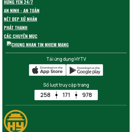
HƯNG YÊN 24/7
AN NINH - AN TOÀN
NÉT ĐẸP XỨ NHÃN
PHÁT THANH
CÁC CHUYÊN MỤC
Tải ứng dụng HYTV
Số lượt truy cập trang
258
171
978