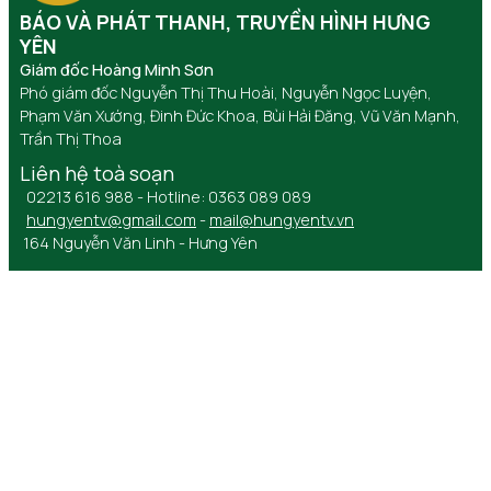
BÁO VÀ PHÁT THANH, TRUYỀN HÌNH HƯNG
YÊN
Giám đốc Hoàng Minh Sơn
Phó giám đốc Nguyễn Thị Thu Hoài, Nguyễn Ngọc Luyện,
Phạm Văn Xướng, Đinh Đức Khoa, Bùi Hải Đăng, Vũ Văn Mạnh,
Trần Thị Thoa
Liên hệ toà soạn
02213 616 988 - Hotline: 0363 089 089
hungyentv@gmail.com
-
mail@hungyentv.vn
164 Nguyễn Văn Linh - Hưng Yên