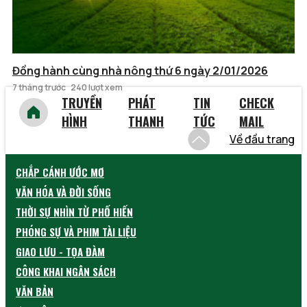
Đồng hành cùng nhà nông thứ 6 ngày 2/01/2026
7 tháng trước
240 lượt xem
TRUYỀN
PHÁT
TIN
CHECK
HÌNH
THANH
TỨC
MAIL
Về đầu trang
CHẮP CÁNH ƯỚC MƠ
VĂN HÓA VÀ ĐỜI SỐNG
THỜI SỰ NHÌN TỪ PHỐ HIẾN
PHÓNG SỰ VÀ PHIM TÀI LIỆU
GIAO LƯU - TỌA ĐÀM
CÔNG KHAI NGÂN SÁCH
VĂN BẢN