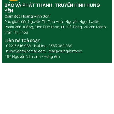
BÁO VÀ PHÁT THANH, TRUYỀN HÌNH HƯNG
YÊN
Giám đốc Hoàng Minh Sơn
Phó giám đốc Nguyễn Thị Thu Hoài, Nguyễn Ngọc Luyện,
Phạm Văn Xướng, Đinh Đức Khoa, Bùi Hải Đăng, Vũ Văn Mạnh,
Trần Thị Thoa
Liên hệ toà soạn
02213 616 988 - Hotline: 0363 089 089
hungyentv@gmail.com
-
mail@hungyentv.vn
164 Nguyễn Văn Linh - Hưng Yên