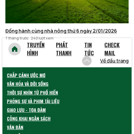
Đồng hành cùng nhà nông thứ 6 ngày 2/01/2026
7 tháng trước
240 lượt xem
TRUYỀN
PHÁT
TIN
CHECK
HÌNH
THANH
TỨC
MAIL
Về đầu trang
CHẮP CÁNH ƯỚC MƠ
VĂN HÓA VÀ ĐỜI SỐNG
THỜI SỰ NHÌN TỪ PHỐ HIẾN
PHÓNG SỰ VÀ PHIM TÀI LIỆU
GIAO LƯU - TỌA ĐÀM
CÔNG KHAI NGÂN SÁCH
VĂN BẢN