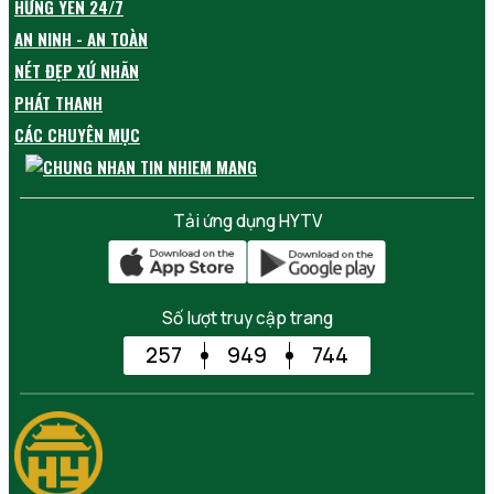
HƯNG YÊN 24/7
AN NINH - AN TOÀN
NÉT ĐẸP XỨ NHÃN
PHÁT THANH
CÁC CHUYÊN MỤC
Tải ứng dụng HYTV
Số lượt truy cập trang
257
949
744