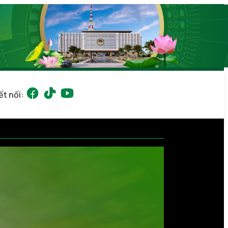
ết nối: