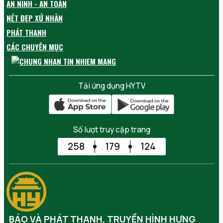
AN NINH - AN TOÀN
NÉT ĐẸP XỨ NHÃN
PHÁT THANH
CÁC CHUYÊN MỤC
Tải ứng dụng HYTV
Số lượt truy cập trang
258
179
124
BÁO VÀ PHÁT THANH, TRUYỀN HÌNH HƯNG