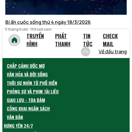
Bí ẩn cuộc sống thứ 4 ngày 18/3/2026
5 tháng trước
159 lượt xem
TRUYỀN
PHÁT
TIN
CHECK
HÌNH
THANH
TỨC
MAIL
Về đầu trang
CHẮP CÁNH ƯỚC MƠ
VĂN HÓA VÀ ĐỜI SỐNG
THỜI SỰ NHÌN TỪ PHỐ HIẾN
PHÓNG SỰ VÀ PHIM TÀI LIỆU
GIAO LƯU - TỌA ĐÀM
CÔNG KHAI NGÂN SÁCH
VĂN BẢN
HƯNG YÊN 24/7