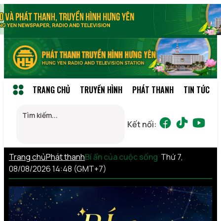
TRANG CHỦ
TRUYỀN HÌNH
PHÁT THANH
TIN TỨC
Kết nối:
Trang chủ
Phát thanh
Bí ẩn của cuộc sống
Thứ 7,
08/08/2026 14:48 (GMT+7)