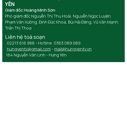
YÊN
Giám đốc Hoàng Minh Sơn
Phó giám đốc Nguyễn Thị Thu Hoài, Nguyễn Ngọc Luyện,
Phạm Văn Xướng, Đinh Đức Khoa, Bùi Hải Đăng, Vũ Văn Mạnh,
Trần Thị Thoa
Liên hệ toà soạn
02213 616 988 - Hotline: 0363 089 089
hungyentv@gmail.com
-
mail@hungyentv.vn
164 Nguyễn Văn Linh - Hưng Yên