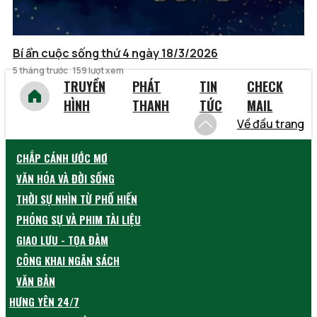
Bí ẩn cuộc sống thứ 4 ngày 18/3/2026
5 tháng trước
159 lượt xem
TRUYỀN
PHÁT
TIN
CHECK
HÌNH
THANH
TỨC
MAIL
Về đầu trang
CHẮP CÁNH ƯỚC MƠ
VĂN HÓA VÀ ĐỜI SỐNG
THỜI SỰ NHÌN TỪ PHỐ HIẾN
PHÓNG SỰ VÀ PHIM TÀI LIỆU
GIAO LƯU - TỌA ĐÀM
CÔNG KHAI NGÂN SÁCH
VĂN BẢN
HƯNG YÊN 24/7