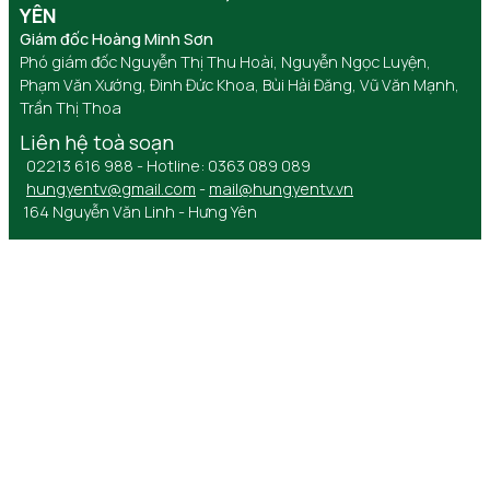
YÊN
Giám đốc Hoàng Minh Sơn
Phó giám đốc Nguyễn Thị Thu Hoài, Nguyễn Ngọc Luyện,
Phạm Văn Xướng, Đinh Đức Khoa, Bùi Hải Đăng, Vũ Văn Mạnh,
Trần Thị Thoa
Liên hệ toà soạn
02213 616 988 - Hotline: 0363 089 089
hungyentv@gmail.com
-
mail@hungyentv.vn
164 Nguyễn Văn Linh - Hưng Yên