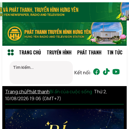
TRANG CHỦ
TRUYỀN HÌNH
PHÁT THANH
TIN TỨC
Kết nối:
Trang chủ
Phát thanh
Bí ẩn của cuộc sống
Thứ 2,
10/08/2026 19:06 (GMT+7)