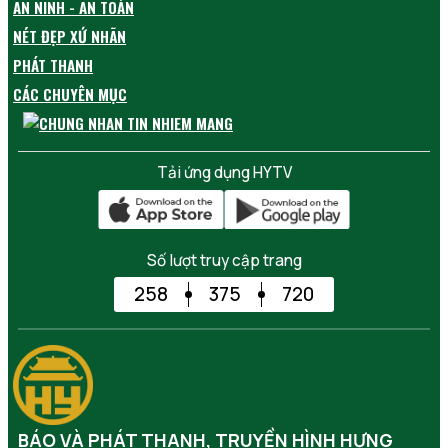
AN NINH - AN TOÀN
NÉT ĐẸP XỨ NHÃN
PHÁT THANH
CÁC CHUYÊN MỤC
Tải ứng dụng HYTV
Số lượt truy cập trang
258
375
720
BÁO VÀ PHÁT THANH, TRUYỀN HÌNH HƯNG