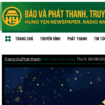
TRANG CHỦ
TRUYỀN HÌNH
PHÁT THANH
TIN TỨ
Trang chủ
Phát thanh
Bí ẩn của cuộc sống
Thứ 5, 06/08/20