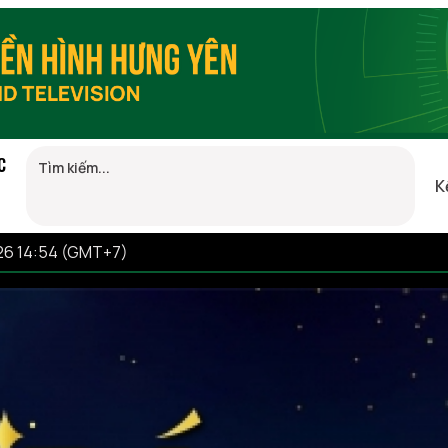
C
K
26 14:54 (GMT+7)