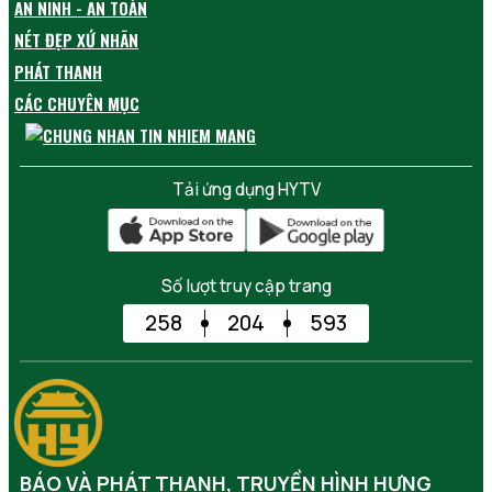
AN NINH - AN TOÀN
NÉT ĐẸP XỨ NHÃN
PHÁT THANH
CÁC CHUYÊN MỤC
Tải ứng dụng HYTV
Số lượt truy cập trang
258
204
593
BÁO VÀ PHÁT THANH, TRUYỀN HÌNH HƯNG