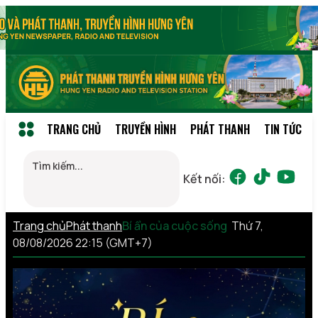
TRANG CHỦ
TRUYỀN HÌNH
PHÁT THANH
TIN TỨC
Kết nối:
Trang chủ
Phát thanh
Bí ẩn của cuộc sống
Thứ 7,
08/08/2026 22:15 (GMT+7)