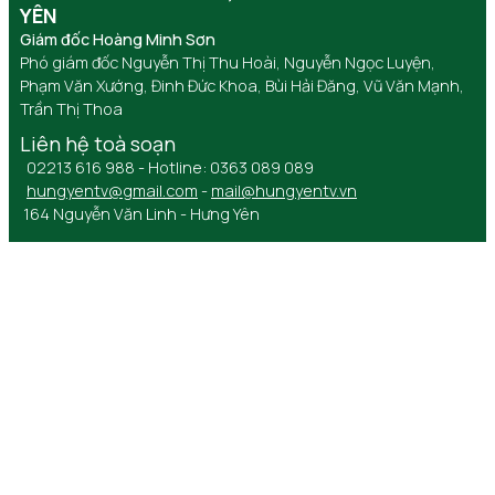
YÊN
Giám đốc Hoàng Minh Sơn
Phó giám đốc Nguyễn Thị Thu Hoài, Nguyễn Ngọc Luyện,
Phạm Văn Xướng, Đinh Đức Khoa, Bùi Hải Đăng, Vũ Văn Mạnh,
Trần Thị Thoa
Liên hệ toà soạn
02213 616 988 - Hotline: 0363 089 089
hungyentv@gmail.com
-
mail@hungyentv.vn
164 Nguyễn Văn Linh - Hưng Yên