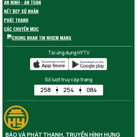
AN NINH - AN TOÀN
NÉT ĐẸP XỨ NHÃN
PHÁT THANH
CÁC CHUYÊN MỤC
Tải ứng dụng HYTV
Số lượt truy cập trang
258
254
084
BÁO VÀ PHÁT THANH, TRUYỀN HÌNH HƯNG