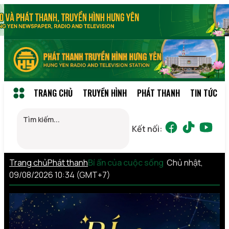
TRANG CHỦ
TRUYỀN HÌNH
PHÁT THANH
TIN TỨC
Kết nối:
Trang chủ
Phát thanh
Bí ẩn của cuộc sống
Chủ nhật,
09/08/2026 10:34 (GMT+7)