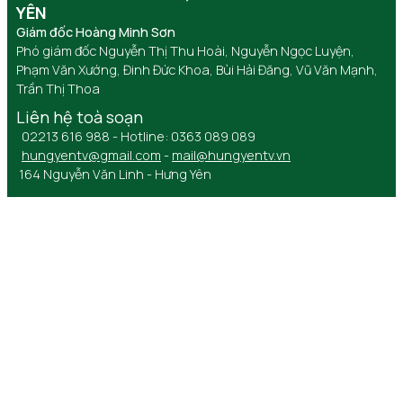
YÊN
Giám đốc Hoàng Minh Sơn
Phó giám đốc Nguyễn Thị Thu Hoài, Nguyễn Ngọc Luyện,
Phạm Văn Xướng, Đinh Đức Khoa, Bùi Hải Đăng, Vũ Văn Mạnh,
Trần Thị Thoa
Liên hệ toà soạn
02213 616 988 - Hotline: 0363 089 089
hungyentv@gmail.com
-
mail@hungyentv.vn
164 Nguyễn Văn Linh - Hưng Yên