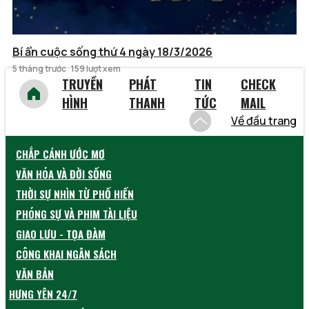
Bí ẩn cuộc sống thứ 4 ngày 18/3/2026
5 tháng trước
159 lượt xem
TRUYỀN
PHÁT
TIN
CHECK
HÌNH
THANH
TỨC
MAIL
Về đầu trang
CHẮP CÁNH ƯỚC MƠ
VĂN HÓA VÀ ĐỜI SỐNG
THỜI SỰ NHÌN TỪ PHỐ HIẾN
PHÓNG SỰ VÀ PHIM TÀI LIỆU
GIAO LƯU - TỌA ĐÀM
CÔNG KHAI NGÂN SÁCH
VĂN BẢN
HƯNG YÊN 24/7