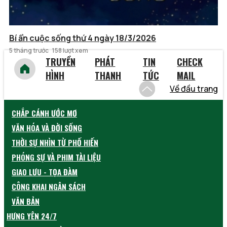
Bí ẩn cuộc sống thứ 4 ngày 18/3/2026
5 tháng trước
158 lượt xem
TRUYỀN
PHÁT
TIN
CHECK
HÌNH
THANH
TỨC
MAIL
Về đầu trang
CHẮP CÁNH ƯỚC MƠ
VĂN HÓA VÀ ĐỜI SỐNG
THỜI SỰ NHÌN TỪ PHỐ HIẾN
PHÓNG SỰ VÀ PHIM TÀI LIỆU
GIAO LƯU - TỌA ĐÀM
CÔNG KHAI NGÂN SÁCH
VĂN BẢN
HƯNG YÊN 24/7