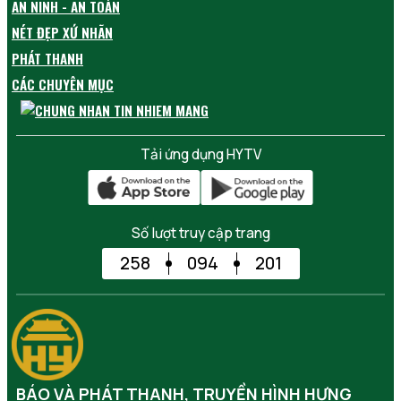
AN NINH - AN TOÀN
NÉT ĐẸP XỨ NHÃN
PHÁT THANH
CÁC CHUYÊN MỤC
Tải ứng dụng HYTV
Số lượt truy cập trang
258
094
201
BÁO VÀ PHÁT THANH, TRUYỀN HÌNH HƯNG