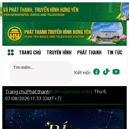
TRANG CHỦ
TRUYỀN HÌNH
PHÁT THANH
TIN TỨC
Kết nối:
Trang chủ
Phát thanh
Bí ẩn của cuộc sống
Thứ 6,
07/08/2026 17:33 (GMT+7)