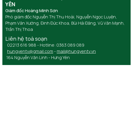
YÊN
Giám đốc Hoàng Minh Sơn
Phó giám đốc Nguyễn Thị Thu Hoài, Nguyễn Ngọc Luyện,
Phạm Văn Xướng, Đinh Đức Khoa, Bùi Hải Đăng, Vũ Văn Mạnh,
Trần Thị Thoa
Liên hệ toà soạn
02213 616 988 - Hotline: 0363 089 089
hungyentv@gmail.com
-
mail@hungyentv.vn
164 Nguyễn Văn Linh - Hưng Yên