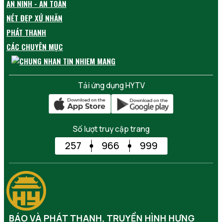
AN NINH - AN TOÀN
NÉT ĐẸP XỨ NHÃN
PHÁT THANH
CÁC CHUYÊN MỤC
Tải ứng dụng HYTV
Số lượt truy cập trang
257
966
999
BÁO VÀ PHÁT THANH, TRUYỀN HÌNH HƯNG