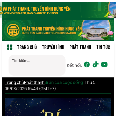
TRANG CHỦ
TRUYỀN HÌNH
PHÁT THANH
TIN TỨC
Kết nối:
Trang chủ
Phát thanh
Bí ẩn của cuộc sống
Thứ 5,
06/08/2026 16:43 (GMT+7)