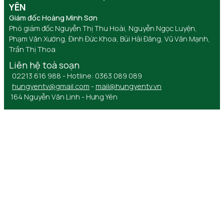
YÊN
Giám đốc Hoàng Minh Sơn
Phó giám đốc Nguyễn Thị Thu Hoài, Nguyễn Ngọc Luyện,
Phạm Văn Xướng, Đinh Đức Khoa, Bùi Hải Đăng, Vũ Văn Mạnh,
Trần Thị Thoa
Liên hệ toà soạn
02213 616 988 - Hotline: 0363 089 089
hungyentv@gmail.com
-
mail@hungyentv.vn
164 Nguyễn Văn Linh - Hưng Yên