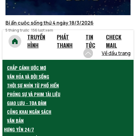
Bí ẩn cuộc sống thứ 4 ngày 18/3/2026
5 tháng trước
156 lượt xem
TRUYỀN
PHÁT
TIN
CHECK
HÌNH
THANH
TỨC
MAIL
Về đầu trang
CHẮP CÁNH ƯỚC MƠ
VĂN HÓA VÀ ĐỜI SỐNG
THỜI SỰ NHÌN TỪ PHỐ HIẾN
PHÓNG SỰ VÀ PHIM TÀI LIỆU
GIAO LƯU - TỌA ĐÀM
CÔNG KHAI NGÂN SÁCH
VĂN BẢN
HƯNG YÊN 24/7