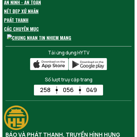
AN NINH - AN TOÀN
NÉT ĐẸP XỨ NHÃN
PHÁT THANH
CÁC CHUYÊN MỤC
Tải ứng dụng HYTV
Số lượt truy cập trang
258
056
049
BÁO VÀ PHÁT THANH, TRUYỀN HÌNH HƯNG