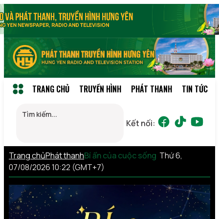
TRANG CHỦ
TRUYỀN HÌNH
PHÁT THANH
TIN TỨC
Kết nối:
Trang chủ
Phát thanh
Bí ẩn của cuộc sống
Thứ 6,
07/08/2026 10:22 (GMT+7)