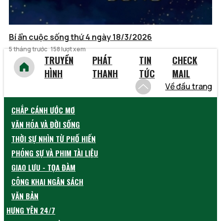
Bí ẩn cuộc sống thứ 4 ngày 18/3/2026
5 tháng trước
158 lượt xem
TRUYỀN
PHÁT
TIN
CHECK
HÌNH
THANH
TỨC
MAIL
Về đầu trang
CHẮP CÁNH ƯỚC MƠ
VĂN HÓA VÀ ĐỜI SỐNG
THỜI SỰ NHÌN TỪ PHỐ HIẾN
PHÓNG SỰ VÀ PHIM TÀI LIỆU
GIAO LƯU - TỌA ĐÀM
CÔNG KHAI NGÂN SÁCH
VĂN BẢN
HƯNG YÊN 24/7