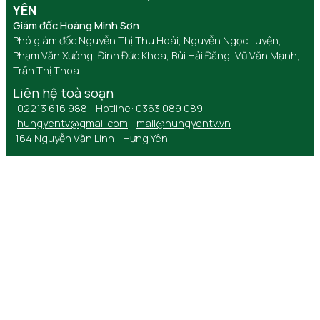
YÊN
Giám đốc Hoàng Minh Sơn
Phó giám đốc Nguyễn Thị Thu Hoài, Nguyễn Ngọc Luyện,
Phạm Văn Xướng, Đinh Đức Khoa, Bùi Hải Đăng, Vũ Văn Mạnh,
Trần Thị Thoa
Liên hệ toà soạn
02213 616 988 - Hotline: 0363 089 089
hungyentv@gmail.com
-
mail@hungyentv.vn
164 Nguyễn Văn Linh - Hưng Yên