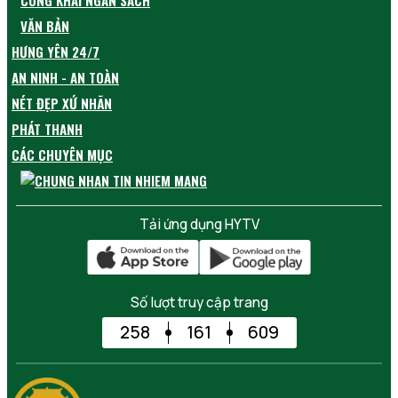
VĂN BẢN
HƯNG YÊN 24/7
AN NINH - AN TOÀN
NÉT ĐẸP XỨ NHÃN
PHÁT THANH
CÁC CHUYÊN MỤC
Tải ứng dụng HYTV
Số lượt truy cập trang
258
161
609