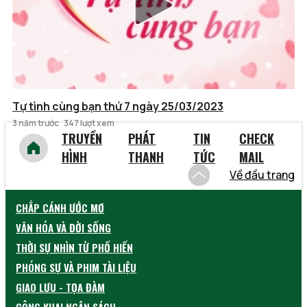
Tự tình cùng bạn thứ 7 ngày 25/03/2023
3 năm trước
347 lượt xem
TRUYỀN
PHÁT
TIN
CHECK
HÌNH
THANH
TỨC
MAIL
Về đầu trang
CHẮP CÁNH ƯỚC MƠ
VĂN HÓA VÀ ĐỜI SỐNG
THỜI SỰ NHÌN TỪ PHỐ HIẾN
PHÓNG SỰ VÀ PHIM TÀI LIỆU
GIAO LƯU - TỌA ĐÀM
CÔNG KHAI NGÂN SÁCH