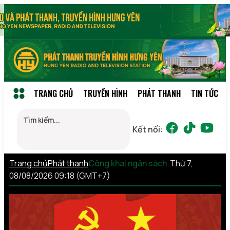
TRANG CHỦ
TRUYỀN HÌNH
PHÁT THANH
TIN TỨC
Kết nối:
Trang chủ
Phát thanh
Công khai ngân sách
Thứ 7,
08/08/2026 09:18 (GMT+7)