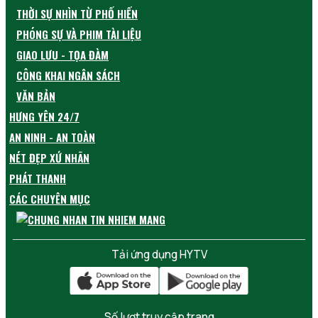
THỜI SỰ NHÌN TỪ PHỐ HIẾN
PHÓNG SỰ VÀ PHIM TÀI LIỆU
GIAO LƯU - TỌA ĐÀM
CÔNG KHAI NGÂN SÁCH
VĂN BẢN
HƯNG YÊN 24/7
AN NINH - AN TOÀN
NÉT ĐẸP XỨ NHÃN
PHÁT THANH
CÁC CHUYÊN MỤC
Tải ứng dụng HYTV
Số lượt truy cập trang