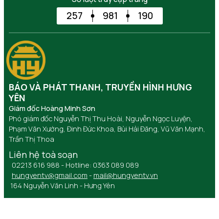
257
981
190
BÁO VÀ PHÁT THANH, TRUYỀN HÌNH HƯNG
YÊN
Giám đốc Hoàng Minh Sơn
Phó giám đốc Nguyễn Thị Thu Hoài, Nguyễn Ngọc Luyện,
Phạm Văn Xướng, Đinh Đức Khoa, Bùi Hải Đăng, Vũ Văn Mạnh,
Trần Thị Thoa
Liên hệ toà soạn
02213 616 988 - Hotline: 0363 089 089
hungyentv@gmail.com
-
mail@hungyentv.vn
164 Nguyễn Văn Linh - Hưng Yên