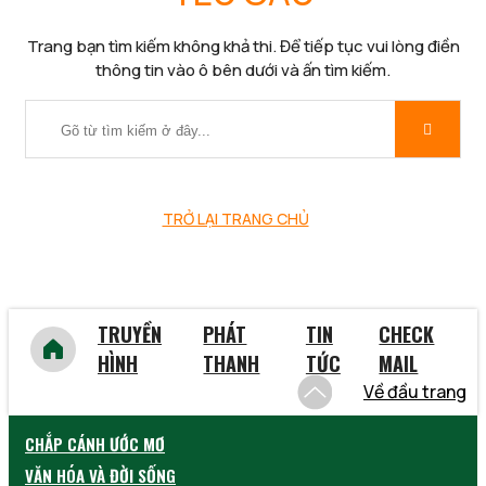
Trang bạn tìm kiếm không khả thi. Để tiếp tục vui lòng điền
thông tin vào ô bên dưới và ấn tìm kiếm.
TRỞ LẠI TRANG CHỦ
TRUYỀN
PHÁT
TIN
CHECK
HÌNH
THANH
TỨC
MAIL
Về đầu trang
CHẮP CÁNH ƯỚC MƠ
VĂN HÓA VÀ ĐỜI SỐNG