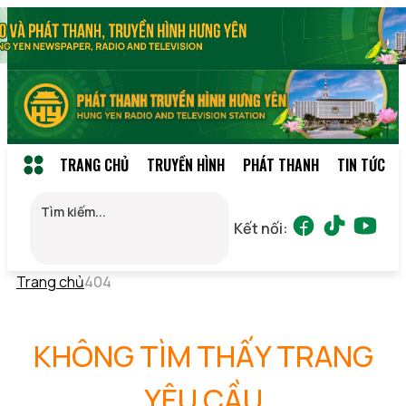
TRANG CHỦ
TRUYỀN HÌNH
PHÁT THANH
TIN TỨC
Kết nối:
Trang chủ
404
KHÔNG TÌM THẤY TRANG
YÊU CẦU