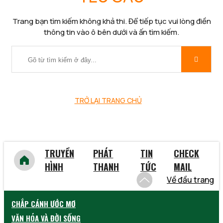
Trang bạn tìm kiếm không khả thi. Để tiếp tục vui lòng điền
thông tin vào ô bên dưới và ấn tìm kiếm.
TRỞ LẠI TRANG CHỦ
TRUYỀN
PHÁT
TIN
CHECK
HÌNH
THANH
TỨC
MAIL
Về đầu trang
CHẮP CÁNH ƯỚC MƠ
VĂN HÓA VÀ ĐỜI SỐNG