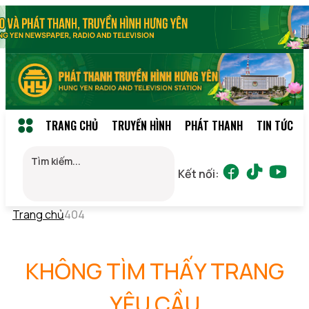
TRANG CHỦ
TRUYỀN HÌNH
PHÁT THANH
TIN TỨC
Kết nối:
Trang chủ
404
KHÔNG TÌM THẤY TRANG
YÊU CẦU