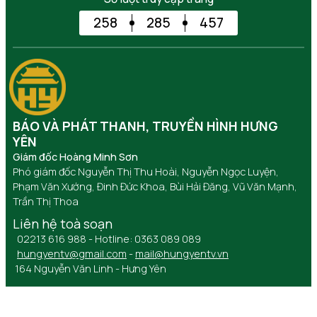
258
285
457
BÁO VÀ PHÁT THANH, TRUYỀN HÌNH HƯNG
YÊN
Giám đốc Hoàng Minh Sơn
Phó giám đốc Nguyễn Thị Thu Hoài, Nguyễn Ngọc Luyện,
Phạm Văn Xướng, Đinh Đức Khoa, Bùi Hải Đăng, Vũ Văn Mạnh,
Trần Thị Thoa
Liên hệ toà soạn
02213 616 988 - Hotline: 0363 089 089
hungyentv@gmail.com
-
mail@hungyentv.vn
164 Nguyễn Văn Linh - Hưng Yên