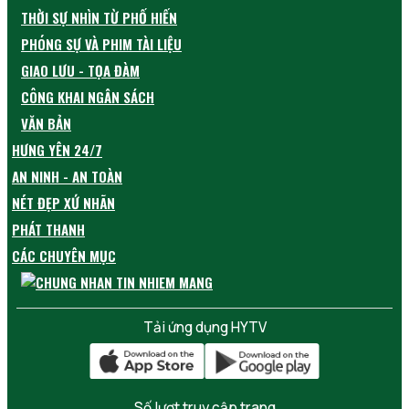
THỜI SỰ NHÌN TỪ PHỐ HIẾN
PHÓNG SỰ VÀ PHIM TÀI LIỆU
GIAO LƯU - TỌA ĐÀM
CÔNG KHAI NGÂN SÁCH
VĂN BẢN
HƯNG YÊN 24/7
AN NINH - AN TOÀN
NÉT ĐẸP XỨ NHÃN
PHÁT THANH
CÁC CHUYÊN MỤC
Tải ứng dụng HYTV
Số lượt truy cập trang