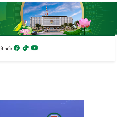
ết nối: