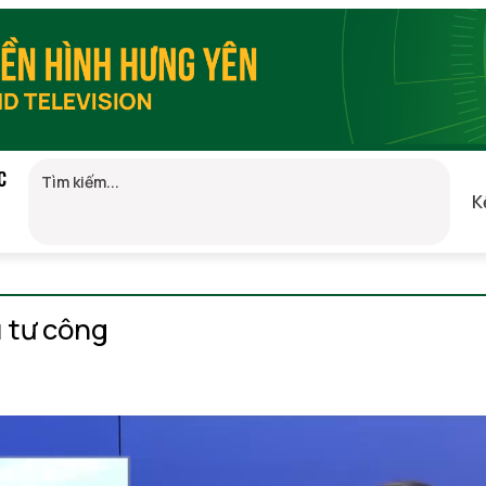
C
K
43
(GMT+7)
u tư công