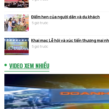
Điểm hẹn của người dân và du khách
5 giờ trước
Khai mạc Lễ hội và xúc tiến thương mại n
5 giờ trước
VIDEO XEM NHIỀU