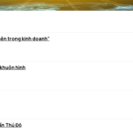
hẽn trong kinh doanh”
 khuôn hình
rần Thủ Độ