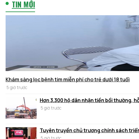
TIN MỚI
Khám sàng lọc bệnh tim miễn phí cho trẻ dưới 18 tuổi
5 giờ trước
Hơn 3.300 hộ dân nhận tiền bồi thường, h
5 giờ trước
Tuyên truyền chủ trương chính sách triển
5 giờ trước