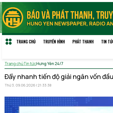
TRANG CHỦ
TRUYỀN HÌNH
PHÁT THANH
TIN TỨ
Trang chủ
Tin tức
Hưng Yên 24/7
Chủ nhật, 09/08/2026 01:
Đẩy nhanh tiến độ giải ngân vốn đầ
Thứ 3, 09.06.2026 | 21:33:38