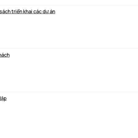
ách triển khai các dự án
hách
lập