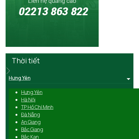
Thời tiết
Hưng Yên
Hưng Yên
Hà Nội
TP Hồ Chí Minh
Đà Nẵng
An Giang
Bắc Giang
Bắc Kạn