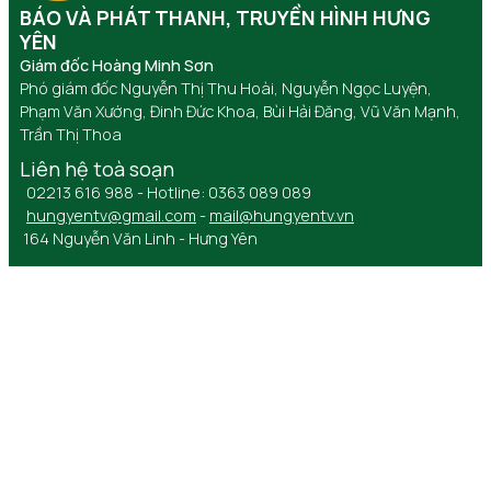
BÁO VÀ PHÁT THANH, TRUYỀN HÌNH HƯNG
YÊN
Giám đốc Hoàng Minh Sơn
Phó giám đốc Nguyễn Thị Thu Hoài, Nguyễn Ngọc Luyện,
Phạm Văn Xướng, Đinh Đức Khoa, Bùi Hải Đăng, Vũ Văn Mạnh,
Trần Thị Thoa
Liên hệ toà soạn
02213 616 988 - Hotline: 0363 089 089
hungyentv@gmail.com
-
mail@hungyentv.vn
164 Nguyễn Văn Linh - Hưng Yên