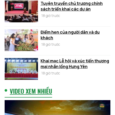
Tuyên truyền chủ trương chính
sách triển khai các dự án
18 giờ trước
Điểm hẹn của người dân và du
khách
18 giờ trước
Khai mạc Lễ hội và xúc tiến thương
mại nhãn lồng Hưng Yên
18 giờ trước
VIDEO XEM NHIỀU