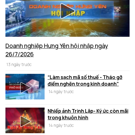
Doanh nghiệp Hưng Yên hội nhập ngày
26/7/2026
13 ngày trước
“Làm sạch mã số thuế - Tháo gỡ
điểm nghẽn trong kinh doanh”
14 ngày trước
Nhiếp ảnh Trịnh Lập- Ký ức còn mãi
trong khuôn hình
14 ngày trước