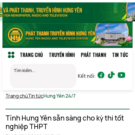
TRANG CHỦ
TRUYỀN HÌNH
PHÁT THANH
TIN TỨC
Kết nối:
Trang chủ
Tin tức
Hưng Yên 24/7
Chủ nhật, 09/08/2026
14:43
(GMT+7)
Tỉnh Hưng Yên sẵn sàng cho kỳ thi tốt
nghiệp THPT