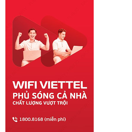
Quảng Bình
Quảng Nam
Quảng Ngãi
Quảng Ninh
Quảng Trị
Sóc Trăng
Sơn La
Tây Ninh
Thái Bình
Thái Nguyên
Thanh Hóa
Thừa Thiên Huế
Tiền Giang
Trà Vinh
Tuyên Quang
Vĩnh Long
Vĩnh Phúc
Vũng Tàu
Yên Bái