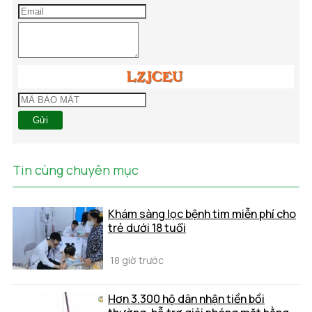
Gửi
Tin cùng chuyên mục
Khám sàng lọc bệnh tim miễn phí cho
trẻ dưới 18 tuổi
18 giờ trước
Hơn 3.300 hộ dân nhận tiền bồi