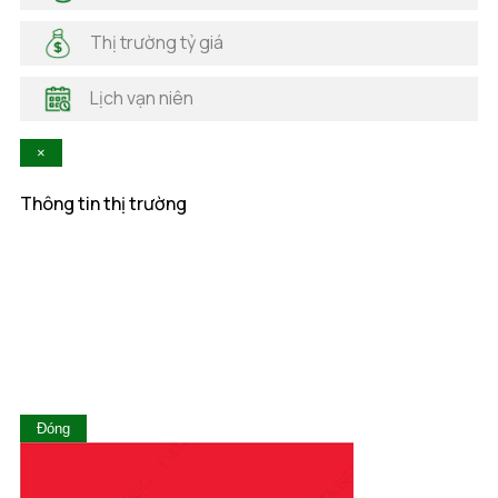
Hải Phòng
Hà Nam
Thị trường tỷ giá
Hà Tĩnh
Hậu Giang
Lịch vạn niên
Hòa Bình
Khánh Hòa
×
Kiên Giang
Kon Tum
Thông tin thị trường
Lai Châu
Lâm Đồng
Lạng Sơn
Lào Cai
Long An
Nam Định
Nghệ An
Ninh Bình
Ninh Thuận
Đóng
Phú Thọ
Phú Yên