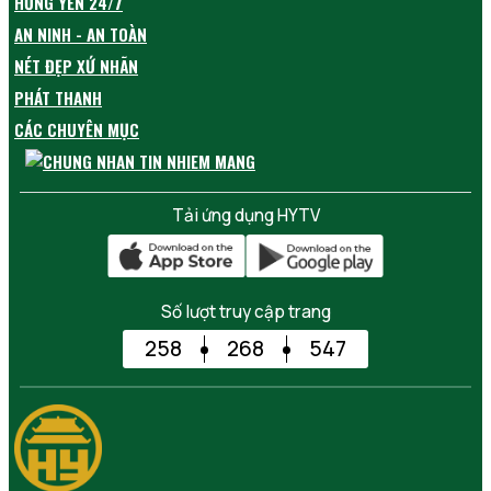
HƯNG YÊN 24/7
AN NINH - AN TOÀN
NÉT ĐẸP XỨ NHÃN
PHÁT THANH
CÁC CHUYÊN MỤC
Tải ứng dụng HYTV
Số lượt truy cập trang
258
268
547