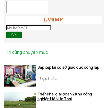
Gửi
Tin cùng chuyên mục
Sắp xếp lại cơ sở giáo dục công lập
18 giờ trước
Triển khai giai đoạn 2 Khu công
nghiệp Liên Hà Thái