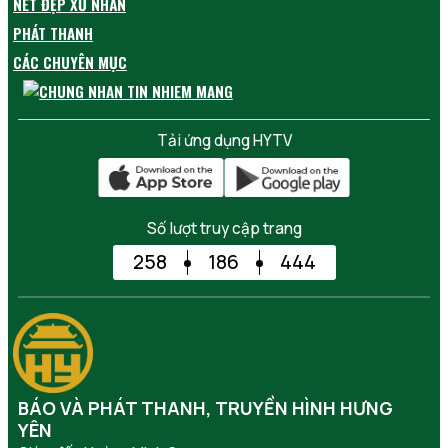
NÉT ĐẸP XỨ NHÃN
PHÁT THANH
CÁC CHUYÊN MỤC
Tải ứng dụng HYTV
Số lượt truy cập trang
258
186
444
BÁO VÀ PHÁT THANH, TRUYỀN HÌNH HƯNG
YÊN