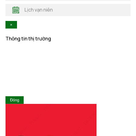
Hậu Giang
Lịch vạn niên
Hòa Bình
Khánh Hòa
×
Kiên Giang
Kon Tum
Thông tin thị trường
Lai Châu
Lâm Đồng
Lạng Sơn
Lào Cai
Long An
Nam Định
Nghệ An
Ninh Bình
Ninh Thuận
Đóng
Phú Thọ
Phú Yên
Quảng Bình
Quảng Nam