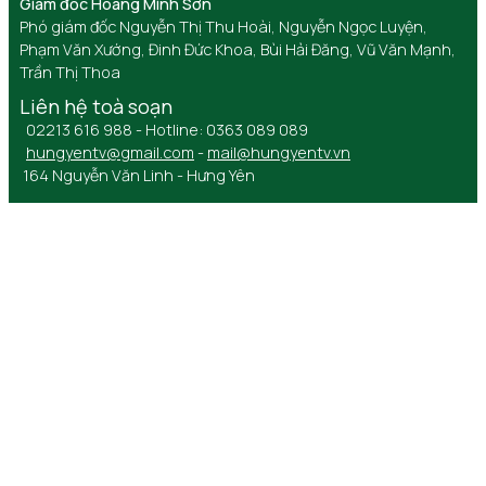
Giám đốc Hoàng Minh Sơn
Phó giám đốc Nguyễn Thị Thu Hoài, Nguyễn Ngọc Luyện,
Phạm Văn Xướng, Đinh Đức Khoa, Bùi Hải Đăng, Vũ Văn Mạnh,
Trần Thị Thoa
Liên hệ toà soạn
02213 616 988 - Hotline: 0363 089 089
hungyentv@gmail.com
-
mail@hungyentv.vn
164 Nguyễn Văn Linh - Hưng Yên