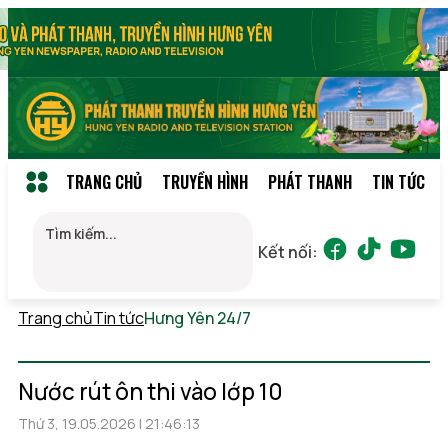
TRANG CHỦ
TRUYỀN HÌNH
PHÁT THANH
TIN TỨC
Kết nối:
Trang chủ
Tin tức
Hưng Yên 24/7
Thứ 7, 08/08/2026
17:24
(GMT+7)
Nước rút ôn thi vào lớp 10
Thứ 3, 19.05.2026 | 21:46:13