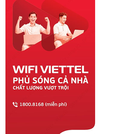
Quảng Ngãi
Quảng Ninh
Quảng Trị
Sóc Trăng
Sơn La
Tây Ninh
Thái Bình
Thái Nguyên
Thanh Hóa
Thừa Thiên Huế
Tiền Giang
Trà Vinh
Tuyên Quang
Vĩnh Long
Vĩnh Phúc
Vũng Tàu
Yên Bái