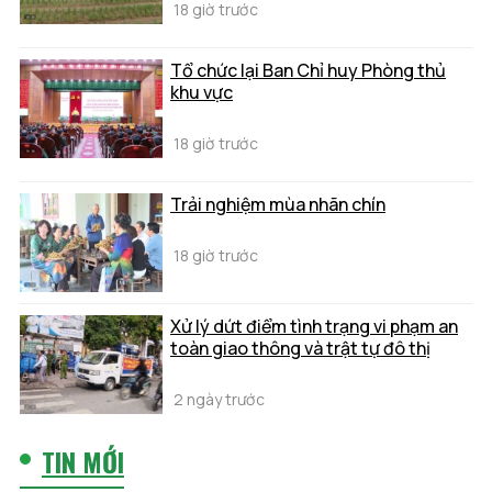
18 giờ trước
Tổ chức lại Ban Chỉ huy Phòng thủ
khu vực
18 giờ trước
Trải nghiệm mùa nhãn chín
18 giờ trước
Xử lý dứt điểm tình trạng vi phạm an
toàn giao thông và trật tự đô thị
2 ngày trước
TIN MỚI