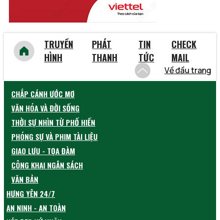
TRUYỀN
PHÁT
TIN
CHECK
HÌNH
THANH
TỨC
MAIL
Về đầu trang
CHẮP CÁNH ƯỚC MƠ
VĂN HÓA VÀ ĐỜI SỐNG
THỜI SỰ NHÌN TỪ PHỐ HIẾN
PHÓNG SỰ VÀ PHIM TÀI LIỆU
GIAO LƯU - TỌA ĐÀM
CÔNG KHAI NGÂN SÁCH
VĂN BẢN
HƯNG YÊN 24/7
AN NINH - AN TOÀN