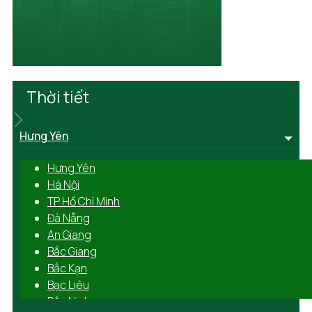
Thời tiết
Hưng Yên
Hưng Yên
Hà Nội
TP Hồ Chí Minh
Đà Nẵng
An Giang
Bắc Giang
Bắc Kạn
Bạc Liêu
Bắc Ninh