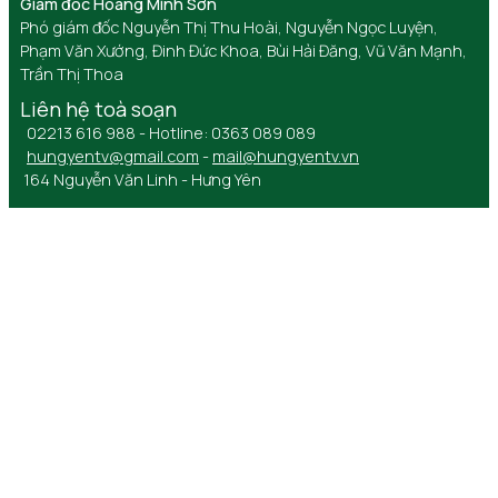
Giám đốc Hoàng Minh Sơn
Phó giám đốc Nguyễn Thị Thu Hoài, Nguyễn Ngọc Luyện,
Phạm Văn Xướng, Đinh Đức Khoa, Bùi Hải Đăng, Vũ Văn Mạnh,
Trần Thị Thoa
Liên hệ toà soạn
02213 616 988 - Hotline: 0363 089 089
hungyentv@gmail.com
-
mail@hungyentv.vn
164 Nguyễn Văn Linh - Hưng Yên