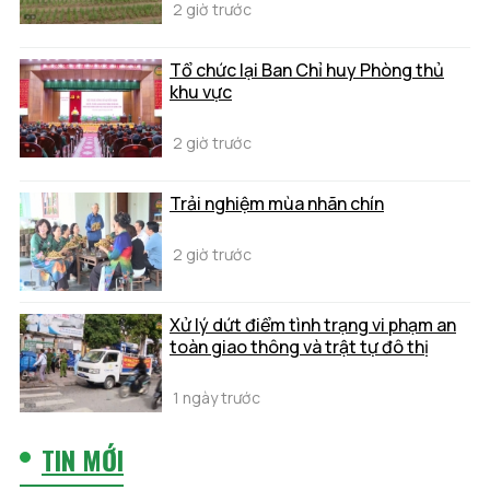
2 giờ trước
Tổ chức lại Ban Chỉ huy Phòng thủ
khu vực
2 giờ trước
Trải nghiệm mùa nhãn chín
2 giờ trước
Xử lý dứt điểm tình trạng vi phạm an
toàn giao thông và trật tự đô thị
1 ngày trước
TIN MỚI