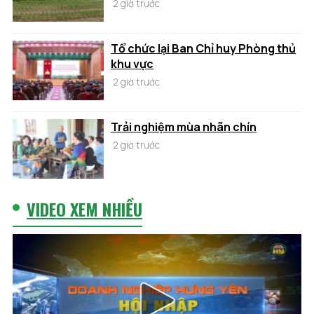
2 giờ trước
Tổ chức lại Ban Chỉ huy Phòng thủ
khu vực
2 giờ trước
Trải nghiệm mùa nhãn chín
2 giờ trước
VIDEO XEM NHIỀU