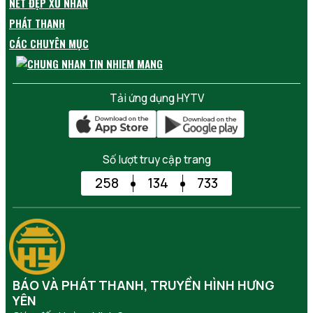
NÉT ĐẸP XỨ NHÃN
PHÁT THANH
CÁC CHUYÊN MỤC
Tải ứng dụng HYTV
Số lượt truy cập trang
258
134
733
BÁO VÀ PHÁT THANH, TRUYỀN HÌNH HƯNG
YÊN