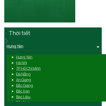
Thời tiết
Hưng Yên
Hưng Yên
Hà Nội
TP Hồ Chí Minh
Đà Nẵng
An Giang
Bắc Giang
Bắc Kạn
Bạc Liêu
Bắc Ninh