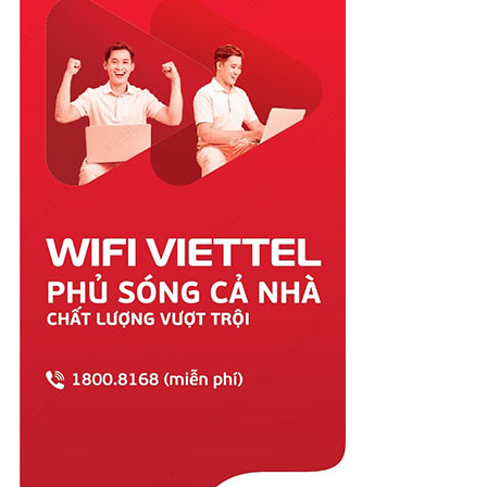
Quảng Ngãi
Quảng Ninh
Quảng Trị
Sóc Trăng
Sơn La
Tây Ninh
Thái Bình
Thái Nguyên
Thanh Hóa
Thừa Thiên Huế
Tiền Giang
Trà Vinh
Tuyên Quang
Vĩnh Long
Vĩnh Phúc
Vũng Tàu
Yên Bái