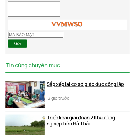
Gửi
Tin cùng chuyên mục
Sắp xếp lại cơ sở giáo dục công lập
2 giờ trước
Triển khai giai đoạn 2 Khu công
nghiệp Liên Hà Thái