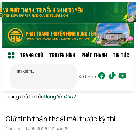
TRANG CHỦ
TRUYỀN HÌNH
PHÁT THANH
TIN TỨC
Kết nối:
Trang chủ
Tin tức
Hưng Yên 24/7
Thứ 7, 08/08/2026 01:16
(GMT+7)
Giữ tinh thần thoải mái trước kỳ thi
Chủ nhật, 17.05.2026 | 22:44:05