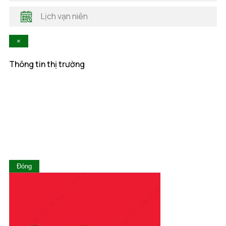
Hậu Giang
Lịch vạn niên
Hòa Bình
Khánh Hòa
×
Kiên Giang
Kon Tum
Thông tin thị trường
Lai Châu
Lâm Đồng
Lạng Sơn
Lào Cai
Long An
Nam Định
Nghệ An
Ninh Bình
Ninh Thuận
Đóng
Phú Thọ
Phú Yên
Quảng Bình
Quảng Nam