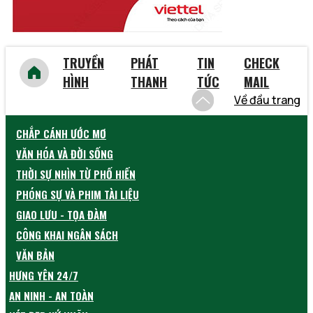
TRUYỀN
PHÁT
TIN
CHECK
HÌNH
THANH
TỨC
MAIL
Về đầu trang
CHẮP CÁNH ƯỚC MƠ
VĂN HÓA VÀ ĐỜI SỐNG
THỜI SỰ NHÌN TỪ PHỐ HIẾN
PHÓNG SỰ VÀ PHIM TÀI LIỆU
GIAO LƯU - TỌA ĐÀM
CÔNG KHAI NGÂN SÁCH
VĂN BẢN
HƯNG YÊN 24/7
AN NINH - AN TOÀN