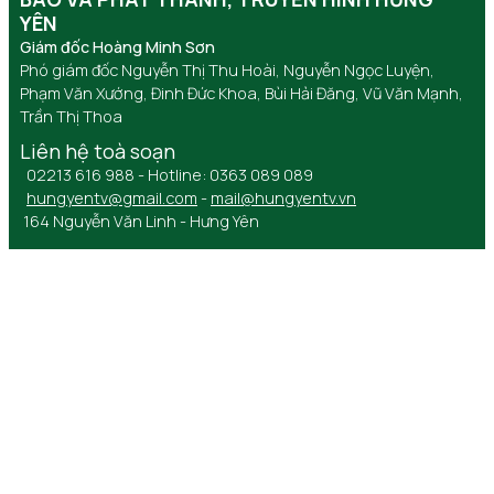
YÊN
Giám đốc Hoàng Minh Sơn
Phó giám đốc Nguyễn Thị Thu Hoài, Nguyễn Ngọc Luyện,
Phạm Văn Xướng, Đinh Đức Khoa, Bùi Hải Đăng, Vũ Văn Mạnh,
Trần Thị Thoa
Liên hệ toà soạn
02213 616 988 - Hotline: 0363 089 089
hungyentv@gmail.com
-
mail@hungyentv.vn
164 Nguyễn Văn Linh - Hưng Yên