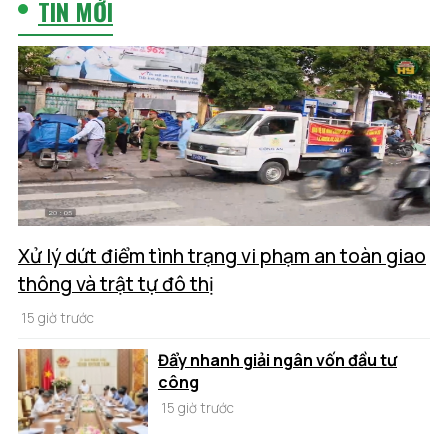
TIN MỚI
Xử lý dứt điểm tình trạng vi phạm an toàn giao
thông và trật tự đô thị
15 giờ trước
Đẩy nhanh giải ngân vốn đầu tư
công
15 giờ trước