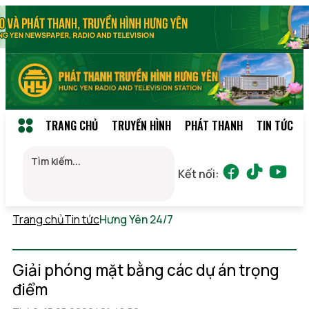
TRANG CHỦ
TRUYỀN HÌNH
PHÁT THANH
TIN TỨC
Kết nối:
Trang chủ
Tin tức
Hưng Yên 24/7
Thứ 6, 07/08/2026
14:48
(GMT+7)
Giải phóng mặt bằng các dự án trọng
điểm