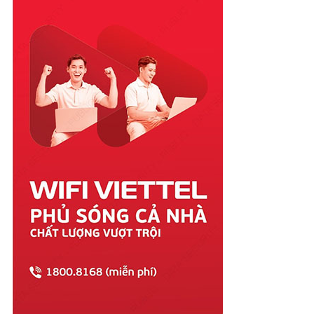
Quảng Nam
Quảng Ngãi
Quảng Ninh
Quảng Trị
Sóc Trăng
Sơn La
Tây Ninh
Thái Bình
Thái Nguyên
Thanh Hóa
Thừa Thiên Huế
Tiền Giang
Trà Vinh
Tuyên Quang
Vĩnh Long
Vĩnh Phúc
Vũng Tàu
Yên Bái