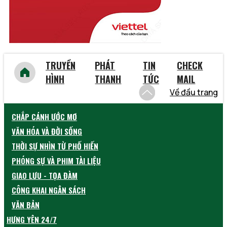
TRUYỀN
PHÁT
TIN
CHECK
HÌNH
THANH
TỨC
MAIL
Về đầu trang
CHẮP CÁNH ƯỚC MƠ
VĂN HÓA VÀ ĐỜI SỐNG
THỜI SỰ NHÌN TỪ PHỐ HIẾN
PHÓNG SỰ VÀ PHIM TÀI LIỆU
GIAO LƯU - TỌA ĐÀM
CÔNG KHAI NGÂN SÁCH
VĂN BẢN
HƯNG YÊN 24/7