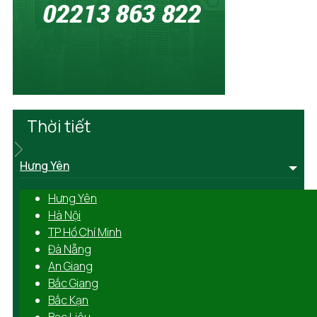
Thời tiết
Hưng Yên
Hưng Yên
Hà Nội
TP Hồ Chí Minh
Đà Nẵng
An Giang
Bắc Giang
Bắc Kạn
Bạc Liêu