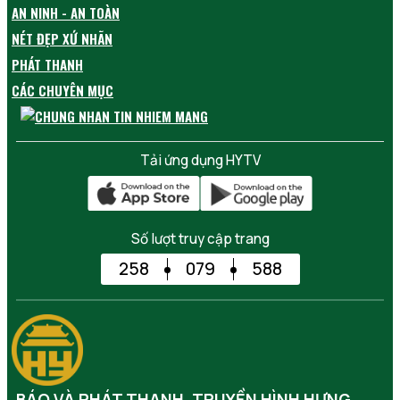
AN NINH - AN TOÀN
NÉT ĐẸP XỨ NHÃN
PHÁT THANH
CÁC CHUYÊN MỤC
Tải ứng dụng HYTV
Số lượt truy cập trang
258
079
588
BÁO VÀ PHÁT THANH, TRUYỀN HÌNH HƯNG