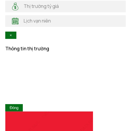
Hà Nam
Thị trường tỷ giá
Hà Tĩnh
Hậu Giang
Lịch vạn niên
Hòa Bình
Khánh Hòa
×
Kiên Giang
Kon Tum
Thông tin thị trường
Lai Châu
Lâm Đồng
Lạng Sơn
Lào Cai
Long An
Nam Định
Nghệ An
Ninh Bình
Ninh Thuận
Đóng
Phú Thọ
Phú Yên
Quảng Bình