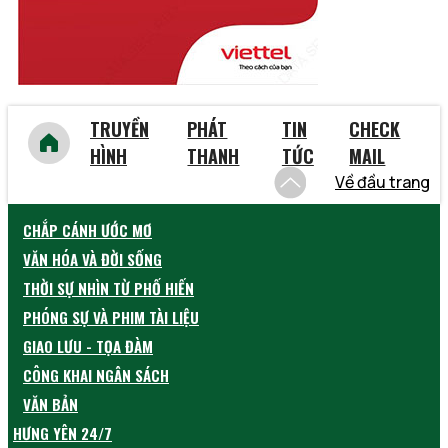
TRUYỀN
PHÁT
TIN
CHECK
HÌNH
THANH
TỨC
MAIL
Về đầu trang
CHẮP CÁNH ƯỚC MƠ
VĂN HÓA VÀ ĐỜI SỐNG
THỜI SỰ NHÌN TỪ PHỐ HIẾN
PHÓNG SỰ VÀ PHIM TÀI LIỆU
GIAO LƯU - TỌA ĐÀM
CÔNG KHAI NGÂN SÁCH
VĂN BẢN
HƯNG YÊN 24/7