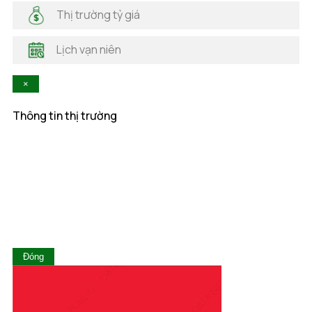
Hà Nam
Thị trường tỷ giá
Hà Tĩnh
Hậu Giang
Lịch vạn niên
Hòa Bình
Khánh Hòa
×
Kiên Giang
Kon Tum
Thông tin thị trường
Lai Châu
Lâm Đồng
Lạng Sơn
Lào Cai
Long An
Nam Định
Nghệ An
Ninh Bình
Ninh Thuận
Đóng
Phú Thọ
Phú Yên
Quảng Bình