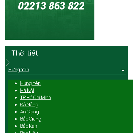
Thời tiết
Hưng Yên
Hưng Yên
Hà Nội
TP Hồ Chí Minh
Đà Nẵng
An Giang
Bắc Giang
Bắc Kạn
Bạc Liêu