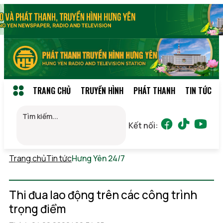
TRANG CHỦ
TRUYỀN HÌNH
PHÁT THANH
TIN TỨC
Kết nối:
Trang chủ
Tin tức
Hưng Yên 24/7
Thứ 6, 07/08/2026
09:39
(GMT+7)
Thi đua lao động trên các công trình
trọng điểm