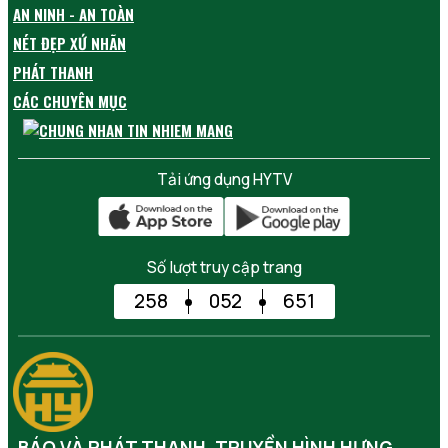
AN NINH - AN TOÀN
NÉT ĐẸP XỨ NHÃN
PHÁT THANH
CÁC CHUYÊN MỤC
Tải ứng dụng HYTV
Số lượt truy cập trang
258
052
651
BÁO VÀ PHÁT THANH, TRUYỀN HÌNH HƯNG