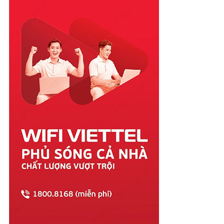
Quảng Nam
Quảng Ngãi
Quảng Ninh
Quảng Trị
Sóc Trăng
Sơn La
Tây Ninh
Thái Bình
Thái Nguyên
Thanh Hóa
Thừa Thiên Huế
Tiền Giang
Trà Vinh
Tuyên Quang
Vĩnh Long
Vĩnh Phúc
Vũng Tàu
Yên Bái