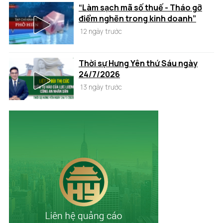
“Làm sạch mã số thuế - Tháo gỡ
điểm nghẽn trong kinh doanh”
12 ngày trước
Thời sự Hưng Yên thứ Sáu ngày
24/7/2026
13 ngày trước