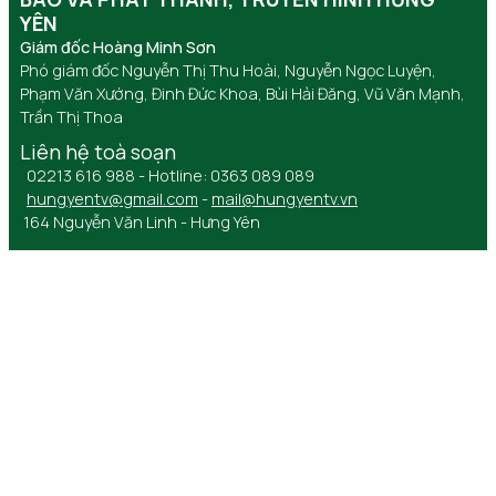
YÊN
Giám đốc Hoàng Minh Sơn
Phó giám đốc Nguyễn Thị Thu Hoài, Nguyễn Ngọc Luyện,
Phạm Văn Xướng, Đinh Đức Khoa, Bùi Hải Đăng, Vũ Văn Mạnh,
Trần Thị Thoa
Liên hệ toà soạn
02213 616 988 - Hotline: 0363 089 089
hungyentv@gmail.com
-
mail@hungyentv.vn
164 Nguyễn Văn Linh - Hưng Yên