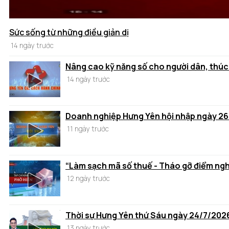
Sức sống từ những điều giản dị
14 ngày trước
Nâng cao kỹ năng số cho người dân, thúc
14 ngày trước
Doanh nghiệp Hưng Yên hội nhập ngày 2
11 ngày trước
“Làm sạch mã số thuế - Tháo gỡ điểm ng
12 ngày trước
Thời sự Hưng Yên thứ Sáu ngày 24/7/202
13 ngày trước