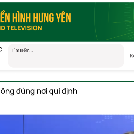
C
K
GMT+7)
hông đúng nơi qui định