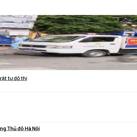
rật tự đô thị
ùng Thủ đô Hà Nội