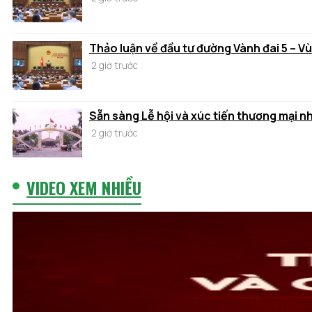
Thảo luận về đầu tư đường Vành đai 5 – V
2 giờ trước
Sẵn sàng Lễ hội và xúc tiến thương mại n
2 giờ trước
VIDEO XEM NHIỀU