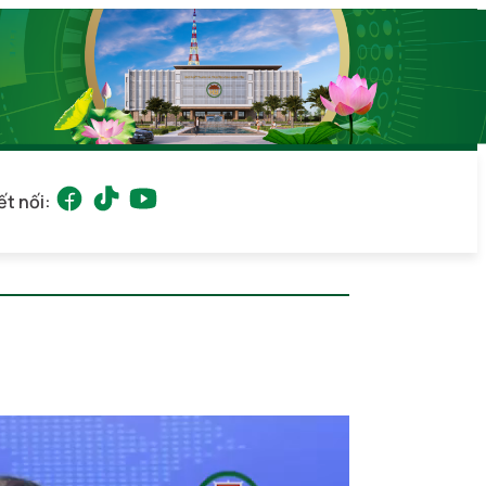
ết nối: