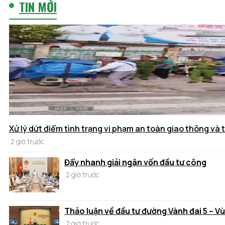
TIN MỚI
Xử lý dứt điểm tình trạng vi phạm an toàn giao thông và t
2 giờ trước
Đẩy nhanh giải ngân vốn đầu tư công
2 giờ trước
Thảo luận về đầu tư đường Vành đai 5 – V
2 giờ trước