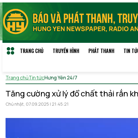
TRANG CHỦ
TRUYỀN HÌNH
PHÁT THANH
TIN TỨ
Trang chủ
Tin tức
Hưng Yên 24/7
Thứ 6, 07/08/2026 01:29
(
Tăng cường xử lý đổ chất thải rắn k
Chủ nhật, 07.09.2025 | 21:45:21