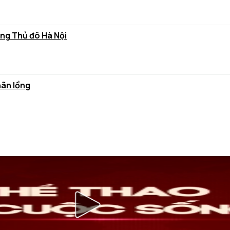
ùng Thủ đô Hà Nội
hãn lồng