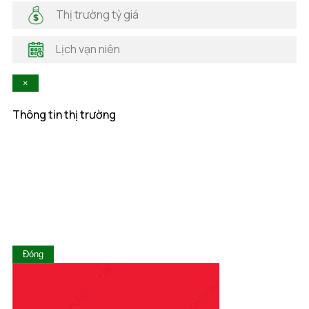
Hà Nam
Thị trường tỷ giá
Hà Tĩnh
Hậu Giang
Lịch vạn niên
Hòa Bình
Khánh Hòa
×
Kiên Giang
Kon Tum
Thông tin thị trường
Lai Châu
Lâm Đồng
Lạng Sơn
Lào Cai
Long An
Nam Định
Nghệ An
Ninh Bình
Ninh Thuận
Đóng
Phú Thọ
Phú Yên
Quảng Bình