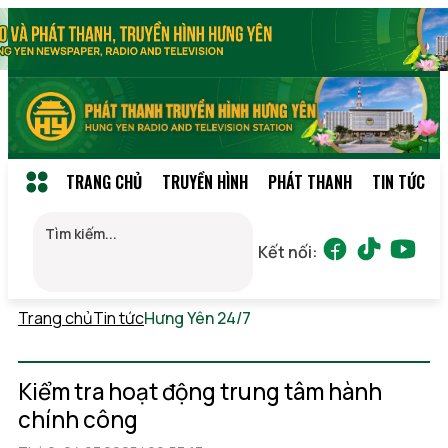
TRANG CHỦ
TRUYỀN HÌNH
PHÁT THANH
TIN TỨC
Kết nối:
Trang chủ
Tin tức
Hưng Yên 24/7
Thứ 6, 07/08/2026
07:13
(GMT+7)
Kiểm tra hoạt động trung tâm hành
chính công