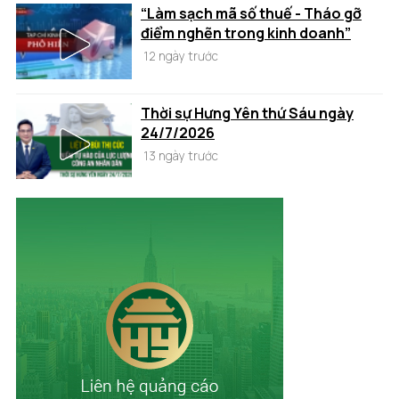
“Làm sạch mã số thuế - Tháo gỡ
điểm nghẽn trong kinh doanh”
12 ngày trước
Thời sự Hưng Yên thứ Sáu ngày
24/7/2026
13 ngày trước