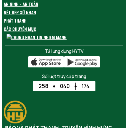
AN NINH - AN TOÀN
NÉT ĐẸP XỨ NHÃN
PHÁT THANH
CÁC CHUYÊN MỤC
Tải ứng dụng HYTV
Số lượt truy cập trang
258
040
174
BÁO VÀ PHÁT THANH, TRUYỀN HÌNH HƯNG