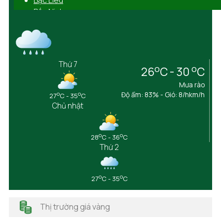
Bắc Ninh
Bến Tre
Bình Định
Bình Dương
Bình Phước
Thứ 7
o
o
26
C - 30
C
Bình Thuận
Cà Mau
Mưa rào
Cần Thơ
o
o
Độ ẩm: 83% - Gió: 8/hkm/h
27
C - 35
C
Chủ nhật
Cao Bằng
Đắk Lắk
Đắk Nông
o
o
28
C - 36
C
Điện Biên
Thứ 2
Đồng Nai
Đồng Tháp
Gia Lai
o
o
27
C - 35
C
Hà Giang
Hải Dương
Thị trường giá vàng
Hải Phòng