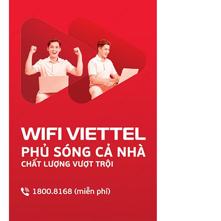
Quảng Nam
Quảng Ngãi
Quảng Ninh
Quảng Trị
Sóc Trăng
Sơn La
Tây Ninh
Thái Bình
Thái Nguyên
Thanh Hóa
Thừa Thiên Huế
Tiền Giang
Trà Vinh
Tuyên Quang
Vĩnh Long
Vĩnh Phúc
Vũng Tàu
Yên Bái