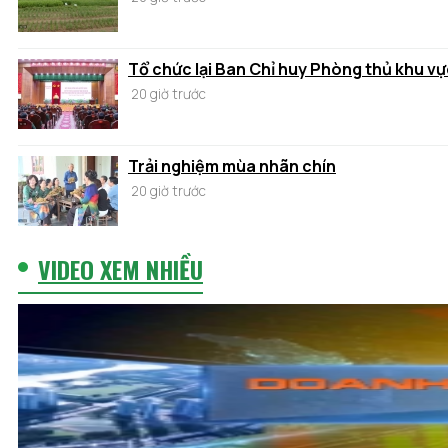
Tổ chức lại Ban Chỉ huy Phòng thủ khu vự
20 giờ trước
Trải nghiệm mùa nhãn chín
20 giờ trước
VIDEO XEM NHIỀU