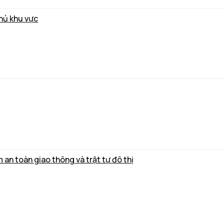
thủ khu vực
m an toàn giao thông và trật tự đô thị