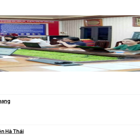
 mạng
ên Hà Thái