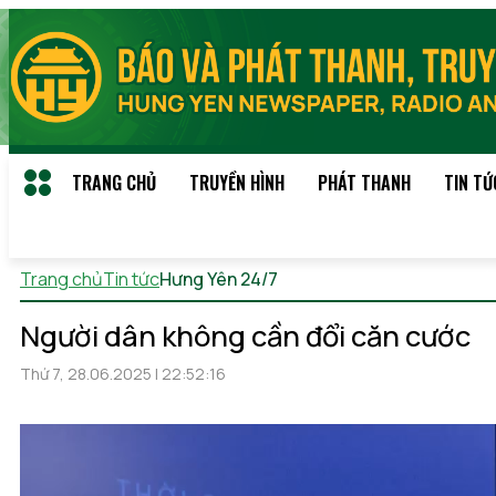
TRANG CHỦ
TRUYỀN HÌNH
PHÁT THANH
TIN TỨ
Trang chủ
Tin tức
Hưng Yên 24/7
Thứ 7, 08/08/2026 19:22
(
Người dân không cần đổi căn cước
Thứ 7, 28.06.2025 | 22:52:16