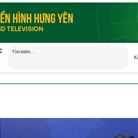
C
K
GMT+7)