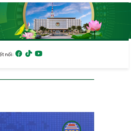
ết nối: