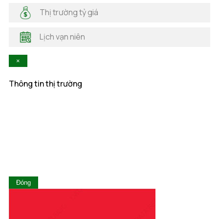
Hà Nam
Thị trường tỷ giá
Hà Tĩnh
Hậu Giang
Lịch vạn niên
Hòa Bình
Khánh Hòa
×
Kiên Giang
Kon Tum
Thông tin thị trường
Lai Châu
Lâm Đồng
Lạng Sơn
Lào Cai
Long An
Nam Định
Nghệ An
Ninh Bình
Ninh Thuận
Đóng
Phú Thọ
Phú Yên
Quảng Bình