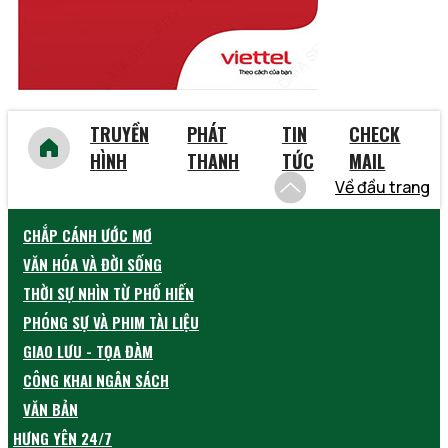
TRUYỀN
PHÁT
TIN
CHECK
HÌNH
THANH
TỨC
MAIL
Về đầu trang
CHẮP CÁNH ƯỚC MƠ
VĂN HÓA VÀ ĐỜI SỐNG
THỜI SỰ NHÌN TỪ PHỐ HIẾN
PHÓNG SỰ VÀ PHIM TÀI LIỆU
GIAO LƯU - TỌA ĐÀM
CÔNG KHAI NGÂN SÁCH
VĂN BẢN
HƯNG YÊN 24/7