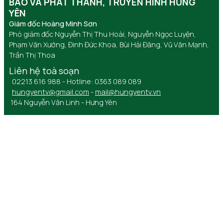
BÁO VÀ PHÁT THANH, TRUYỀN HÌNH HƯNG
YÊN
Giám đốc Hoàng Minh Sơn
Phó giám đốc Nguyễn Thị Thu Hoài, Nguyễn Ngọc Luyện,
Phạm Văn Xướng, Đinh Đức Khoa, Bùi Hải Đăng, Vũ Văn Mạnh,
Trần Thị Thoa
Liên hệ toà soạn
02213 616 988 - Hotline: 0363 089 089
hungyentv@gmail.com
-
mail@hungyentv.vn
164 Nguyễn Văn Linh - Hưng Yên