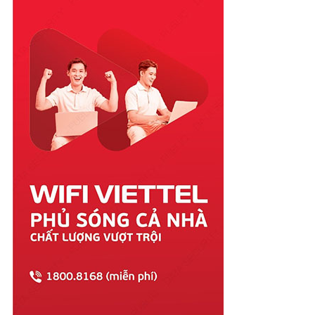
Quảng Nam
Quảng Ngãi
Quảng Ninh
Quảng Trị
Sóc Trăng
Sơn La
Tây Ninh
Thái Bình
Thái Nguyên
Thanh Hóa
Thừa Thiên Huế
Tiền Giang
Trà Vinh
Tuyên Quang
Vĩnh Long
Vĩnh Phúc
Vũng Tàu
Yên Bái