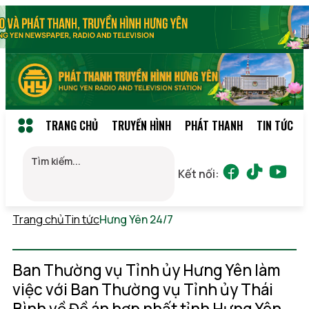
TRANG CHỦ
TRUYỀN HÌNH
PHÁT THANH
TIN TỨC
Kết nối:
Trang chủ
Tin tức
Hưng Yên 24/7
Thứ 7, 08/08/2026
23:01
(GMT+7)
Ban Thường vụ Tỉnh ủy Hưng Yên làm
việc với Ban Thường vụ Tỉnh ủy Thái
Bình về Đề án hợp nhất tỉnh Hưng Yên