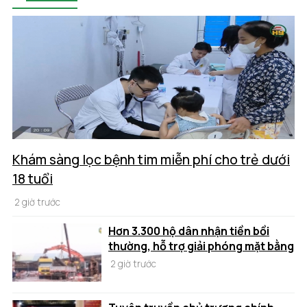
Khám sàng lọc bệnh tim miễn phí cho trẻ dưới
18 tuổi
2 giờ trước
Hơn 3.300 hộ dân nhận tiền bồi
thường, hỗ trợ giải phóng mặt bằng
2 giờ trước