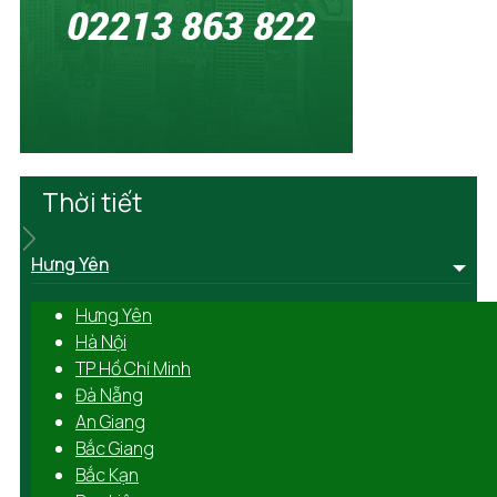
Thời tiết
Hưng Yên
Hưng Yên
Hà Nội
TP Hồ Chí Minh
Đà Nẵng
An Giang
Bắc Giang
Bắc Kạn