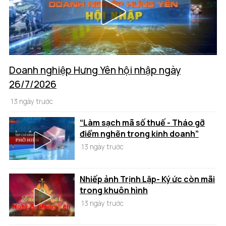
Doanh nghiệp Hưng Yên hội nhập ngày
26/7/2026
13 ngày trước
“Làm sạch mã số thuế - Tháo gỡ
điểm nghẽn trong kinh doanh”
13 ngày trước
Nhiếp ảnh Trịnh Lập- Ký ức còn mãi
trong khuôn hình
13 ngày trước