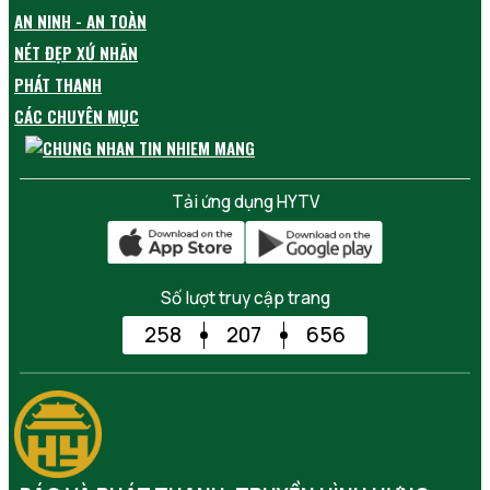
AN NINH - AN TOÀN
NÉT ĐẸP XỨ NHÃN
PHÁT THANH
CÁC CHUYÊN MỤC
Tải ứng dụng HYTV
Số lượt truy cập trang
258
207
656