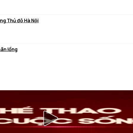
ùng Thủ đô Hà Nội
hãn lồng