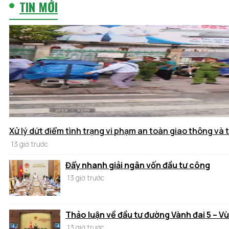
TIN MỚI
Xử lý dứt điểm tình trạng vi phạm an toàn giao thông và t
13 giờ trước
Đẩy nhanh giải ngân vốn đầu tư công
13 giờ trước
Thảo luận về đầu tư đường Vành đai 5 – V
13 giờ trước