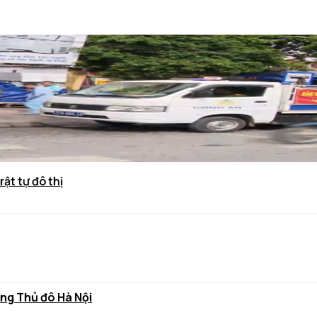
rật tự đô thị
ùng Thủ đô Hà Nội