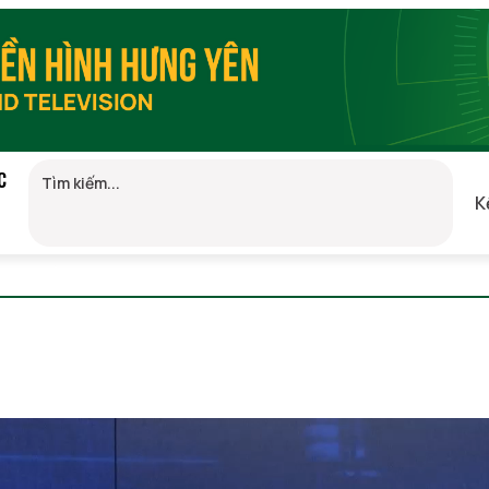
C
K
GMT+7)