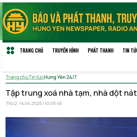
TRANG CHỦ
TRUYỀN HÌNH
PHÁT THANH
TIN TỨ
Trang chủ
Tin tức
Hưng Yên 24/7
Thứ 6, 07/08/2026 12:35
(
Tập trung xoá nhà tạm, nhà dột nát
Thứ 2, 14.04.2025 | 10:03:45