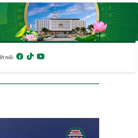
ết nối: