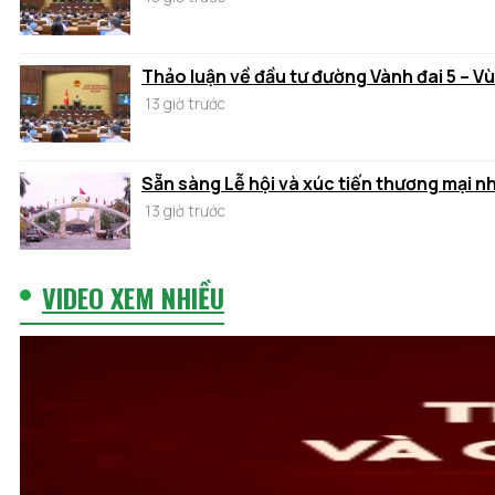
Thảo luận về đầu tư đường Vành đai 5 – V
13 giờ trước
Sẵn sàng Lễ hội và xúc tiến thương mại n
13 giờ trước
VIDEO XEM NHIỀU