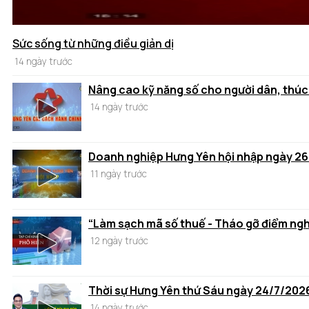
Sức sống từ những điều giản dị
14 ngày trước
Nâng cao kỹ năng số cho người dân, thúc
14 ngày trước
Doanh nghiệp Hưng Yên hội nhập ngày 2
11 ngày trước
“Làm sạch mã số thuế - Tháo gỡ điểm ng
12 ngày trước
Thời sự Hưng Yên thứ Sáu ngày 24/7/202
14 ngày trước