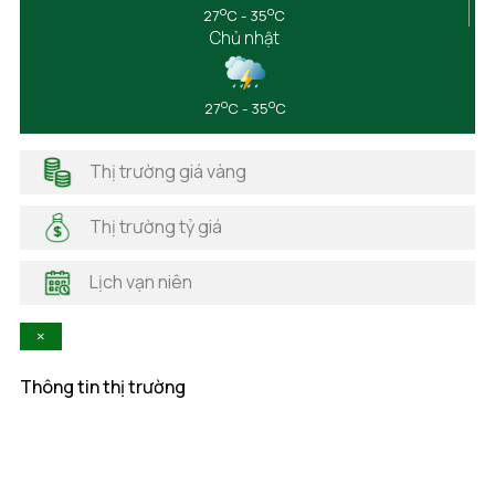
o
o
27
C - 35
C
Điện Biên
Chủ nhật
Đồng Nai
Đồng Tháp
Gia Lai
o
o
27
C - 35
C
Hà Giang
Hải Dương
Thị trường giá vàng
Hải Phòng
Hà Nam
Thị trường tỷ giá
Hà Tĩnh
Hậu Giang
Lịch vạn niên
Hòa Bình
Khánh Hòa
×
Kiên Giang
Kon Tum
Thông tin thị trường
Lai Châu
Lâm Đồng
Lạng Sơn
Lào Cai