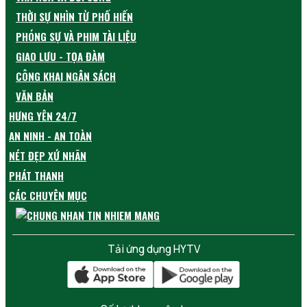
THỜI SỰ NHÌN TỪ PHỐ HIẾN
PHÓNG SỰ VÀ PHIM TÀI LIỆU
GIAO LƯU - TỌA ĐÀM
CÔNG KHAI NGÂN SÁCH
VĂN BẢN
HƯNG YÊN 24/7
AN NINH - AN TOÀN
NÉT ĐẸP XỨ NHÃN
PHÁT THANH
CÁC CHUYÊN MỤC
Tải ứng dụng HYTV