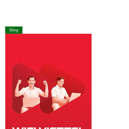
Long An
Nam Định
Nghệ An
Ninh Bình
Ninh Thuận
Đóng
Phú Thọ
Phú Yên
Quảng Bình
Quảng Nam
Quảng Ngãi
Quảng Ninh
Quảng Trị
Sóc Trăng
Sơn La
Tây Ninh
Thái Bình
Thái Nguyên
Thanh Hóa
Thừa Thiên Huế