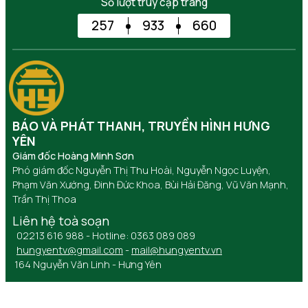
Số lượt truy cập trang
257
933
660
BÁO VÀ PHÁT THANH, TRUYỀN HÌNH HƯNG
YÊN
Giám đốc Hoàng Minh Sơn
Phó giám đốc Nguyễn Thị Thu Hoài, Nguyễn Ngọc Luyện,
Phạm Văn Xướng, Đinh Đức Khoa, Bùi Hải Đăng, Vũ Văn Mạnh,
Trần Thị Thoa
Liên hệ toà soạn
02213 616 988 - Hotline: 0363 089 089
hungyentv@gmail.com
-
mail@hungyentv.vn
164 Nguyễn Văn Linh - Hưng Yên