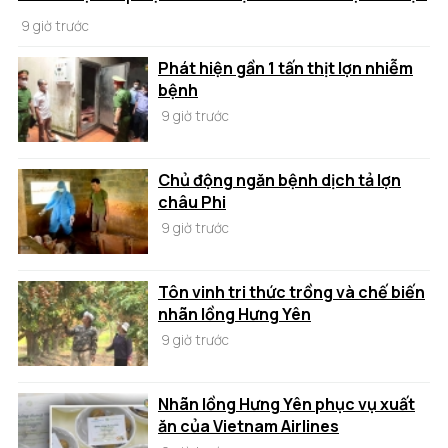
9 giờ trước
Phát hiện gần 1 tấn thịt lợn nhiễm
bệnh
9 giờ trước
Chủ động ngăn bệnh dịch tả lợn
châu Phi
9 giờ trước
Tôn vinh tri thức trồng và chế biến
nhãn lồng Hưng Yên
9 giờ trước
Nhãn lồng Hưng Yên phục vụ xuất
ăn của Vietnam Airlines