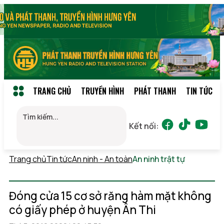
TRANG CHỦ
TRUYỀN HÌNH
PHÁT THANH
TIN TỨC
Kết nối:
Trang chủ
Tin tức
An ninh - An toàn
An ninh trật tự
Thứ 5,
06/08/2026 06:42
(GMT+7)
Đóng cửa 15 cơ sở răng hàm mặt không
có giấy phép ở huyện Ân Thi