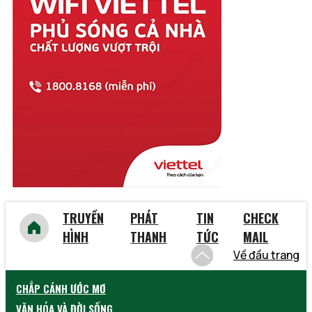
Tiền Giang
Trà Vinh
Tuyên Quang
Vĩnh Long
Vĩnh Phúc
Vũng Tàu
Yên Bái
TRUYỀN
PHÁT
TIN
CHECK
HÌNH
THANH
TỨC
MAIL
Về đầu trang
CHẮP CÁNH ƯỚC MƠ
VĂN HÓA VÀ ĐỜI SỐNG