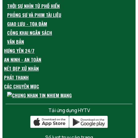
THỜI SỰ NHÌN TỪ PHỐ HIẾN
PHÓNG SỰ VÀ PHIM TÀI LIỆU
GIAO LƯU - TỌA ĐÀM
CÔNG KHAI NGÂN SÁCH
VĂN BẢN
HƯNG YÊN 24/7
AN NINH - AN TOÀN
NÉT ĐẸP XỨ NHÃN
PHÁT THANH
CÁC CHUYÊN MỤC
Tải ứng dụng HYTV
Số lượt truy cập trang