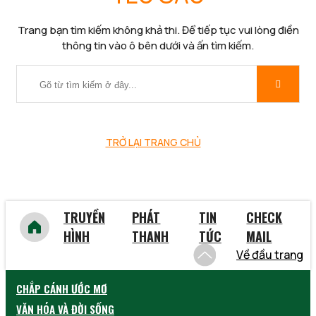
Trang bạn tìm kiếm không khả thi. Để tiếp tục vui lòng điền
thông tin vào ô bên dưới và ấn tìm kiếm.
TRỞ LẠI TRANG CHỦ
TRUYỀN
PHÁT
TIN
CHECK
HÌNH
THANH
TỨC
MAIL
Về đầu trang
CHẮP CÁNH ƯỚC MƠ
VĂN HÓA VÀ ĐỜI SỐNG