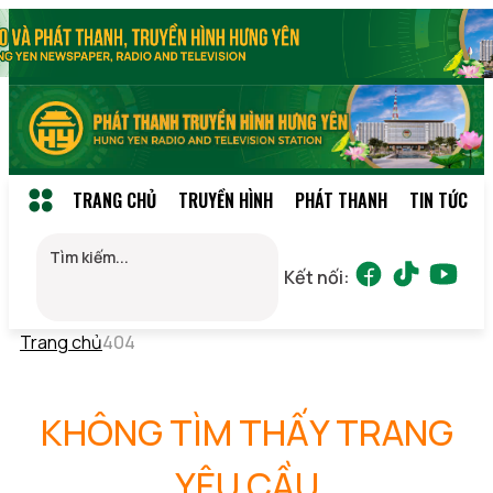
TRANG CHỦ
TRUYỀN HÌNH
PHÁT THANH
TIN TỨC
Kết nối:
Trang chủ
404
KHÔNG TÌM THẤY TRANG
YÊU CẦU