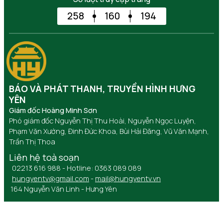
258
160
194
BÁO VÀ PHÁT THANH, TRUYỀN HÌNH HƯNG
YÊN
Giám đốc Hoàng Minh Sơn
Phó giám đốc Nguyễn Thị Thu Hoài, Nguyễn Ngọc Luyện,
Phạm Văn Xướng, Đinh Đức Khoa, Bùi Hải Đăng, Vũ Văn Mạnh,
Trần Thị Thoa
Liên hệ toà soạn
02213 616 988 - Hotline: 0363 089 089
hungyentv@gmail.com
-
mail@hungyentv.vn
164 Nguyễn Văn Linh - Hưng Yên