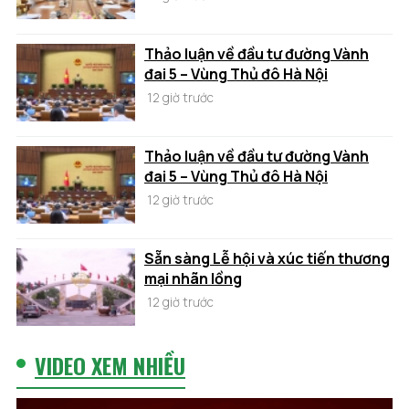
Thảo luận về đầu tư đường Vành
đai 5 – Vùng Thủ đô Hà Nội
12 giờ trước
Thảo luận về đầu tư đường Vành
đai 5 – Vùng Thủ đô Hà Nội
12 giờ trước
Sẵn sàng Lễ hội và xúc tiến thương
mại nhãn lồng
12 giờ trước
VIDEO XEM NHIỀU