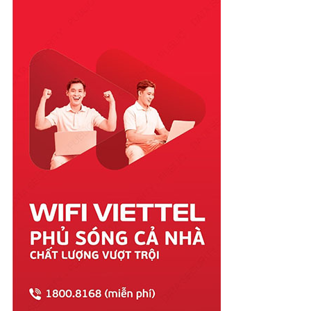
Phú Yên
Quảng Bình
Quảng Nam
Quảng Ngãi
Quảng Ninh
Quảng Trị
Sóc Trăng
Sơn La
Tây Ninh
Thái Bình
Thái Nguyên
Thanh Hóa
Thừa Thiên Huế
Tiền Giang
Trà Vinh
Tuyên Quang
Vĩnh Long
Vĩnh Phúc
Vũng Tàu