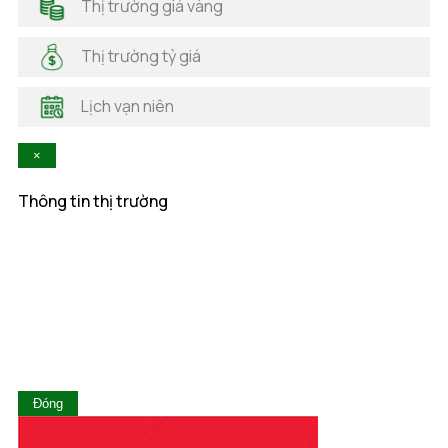
Thị trường giá vàng
Hải Phòng
Hà Nam
Thị trường tỷ giá
Hà Tĩnh
Hậu Giang
Lịch vạn niên
Hòa Bình
Khánh Hòa
×
Kiên Giang
Kon Tum
Thông tin thị trường
Lai Châu
Lâm Đồng
Lạng Sơn
Lào Cai
Long An
Nam Định
Nghệ An
Ninh Bình
Ninh Thuận
Đóng
Phú Thọ