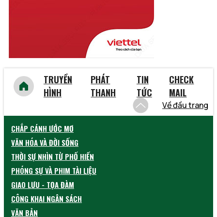
Yên Bái
TRUYỀN
PHÁT
TIN
CHECK
HÌNH
THANH
TỨC
MAIL
Về đầu trang
CHẮP CÁNH ƯỚC MƠ
VĂN HÓA VÀ ĐỜI SỐNG
THỜI SỰ NHÌN TỪ PHỐ HIẾN
PHÓNG SỰ VÀ PHIM TÀI LIỆU
GIAO LƯU - TỌA ĐÀM
CÔNG KHAI NGÂN SÁCH
VĂN BẢN