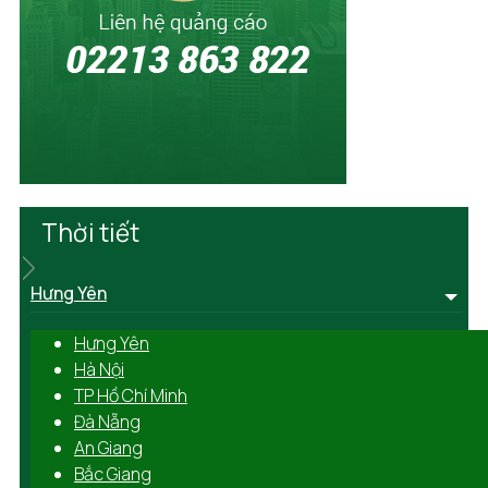
Thời tiết
Hưng Yên
Hưng Yên
Hà Nội
TP Hồ Chí Minh
Đà Nẵng
An Giang
Bắc Giang