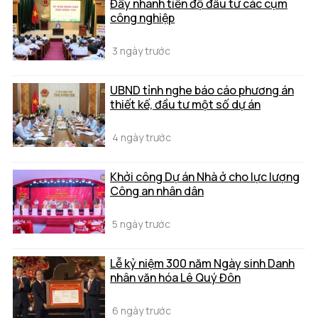
Đẩy nhanh tiến độ đầu tư các cụm
công nghiệp
3 ngày trước
UBND tỉnh nghe báo cáo phương án
thiết kế, đầu tư một số dự án
4 ngày trước
Khởi công Dự án Nhà ở cho lực lượng
Công an nhân dân
5 ngày trước
Lễ kỷ niệm 300 năm Ngày sinh Danh
nhân văn hóa Lê Quý Đôn
6 ngày trước