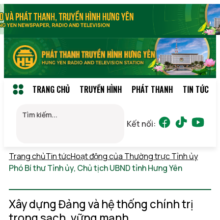
TRANG CHỦ
TRUYỀN HÌNH
PHÁT THANH
TIN TỨC
Kết nối:
Trang chủ
Tin tức
Hoạt động của Thường trực Tỉnh ủy
Phó Bí thư Tỉnh ủy, Chủ tịch UBND tỉnh Hưng Yên
Thứ 6,
07/08/2026 11:48
(GMT+7)
Xây dựng Đảng và hệ thống chính trị
trong sạch, vững mạnh