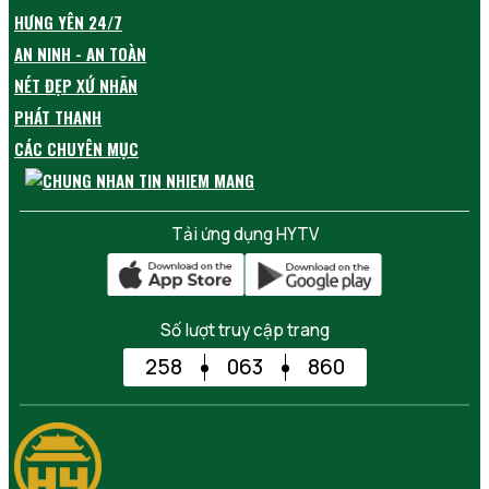
HƯNG YÊN 24/7
AN NINH - AN TOÀN
NÉT ĐẸP XỨ NHÃN
PHÁT THANH
CÁC CHUYÊN MỤC
Tải ứng dụng HYTV
Số lượt truy cập trang
258
063
860