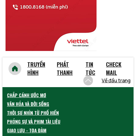
Vĩnh Phúc
Vũng Tàu
Yên Bái
TRUYỀN
PHÁT
TIN
CHECK
HÌNH
THANH
TỨC
MAIL
Về đầu trang
CHẮP CÁNH ƯỚC MƠ
VĂN HÓA VÀ ĐỜI SỐNG
THỜI SỰ NHÌN TỪ PHỐ HIẾN
PHÓNG SỰ VÀ PHIM TÀI LIỆU
GIAO LƯU - TỌA ĐÀM