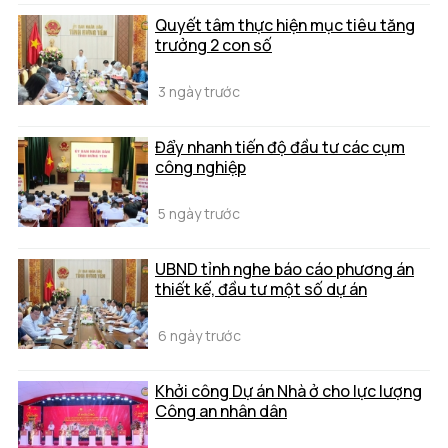
Quyết tâm thực hiện mục tiêu tăng
trưởng 2 con số
3 ngày trước
Đẩy nhanh tiến độ đầu tư các cụm
công nghiệp
5 ngày trước
UBND tỉnh nghe báo cáo phương án
thiết kế, đầu tư một số dự án
6 ngày trước
Khởi công Dự án Nhà ở cho lực lượng
Công an nhân dân