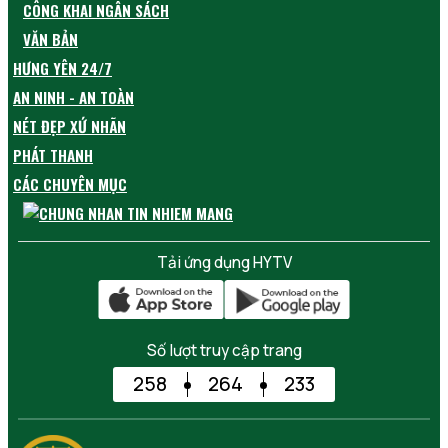
CÔNG KHAI NGÂN SÁCH
VĂN BẢN
HƯNG YÊN 24/7
AN NINH - AN TOÀN
NÉT ĐẸP XỨ NHÃN
PHÁT THANH
CÁC CHUYÊN MỤC
Tải ứng dụng HYTV
Số lượt truy cập trang
258
264
233