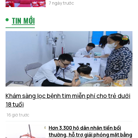
7 ngày trước
TIN MỚI
Khám sàng lọc bệnh tim miễn phí cho trẻ dưới
18 tuổi
16 giờ trước
Hơn 3.300 hộ dân nhận tiền bồi
thường, hỗ trợ giải phóng mặt bằng