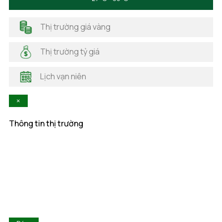
Hà Giang
Hải Dương
Thị trường giá vàng
Hải Phòng
Hà Nam
Thị trường tỷ giá
Hà Tĩnh
Hậu Giang
Lịch vạn niên
Hòa Bình
Khánh Hòa
×
Kiên Giang
Kon Tum
Thông tin thị trường
Lai Châu
Lâm Đồng
Lạng Sơn
Lào Cai
Long An
Nam Định
Nghệ An
Ninh Bình