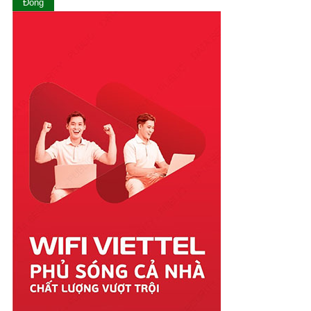
Ninh Thuận
Đóng
Phú Thọ
Phú Yên
Quảng Bình
Quảng Nam
Quảng Ngãi
Quảng Ninh
Quảng Trị
Sóc Trăng
Sơn La
Tây Ninh
Thái Bình
Thái Nguyên
Thanh Hóa
Thừa Thiên Huế
Tiền Giang
Trà Vinh
Tuyên Quang
Vĩnh Long