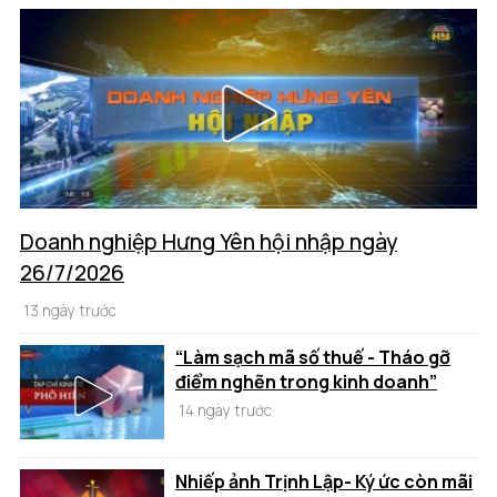
Doanh nghiệp Hưng Yên hội nhập ngày
26/7/2026
13 ngày trước
“Làm sạch mã số thuế - Tháo gỡ
điểm nghẽn trong kinh doanh”
14 ngày trước
Nhiếp ảnh Trịnh Lập- Ký ức còn mãi