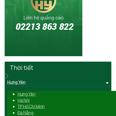
Thời tiết
Hưng Yên
Hưng Yên
Hà Nội
TP Hồ Chí Minh
Đà Nẵng