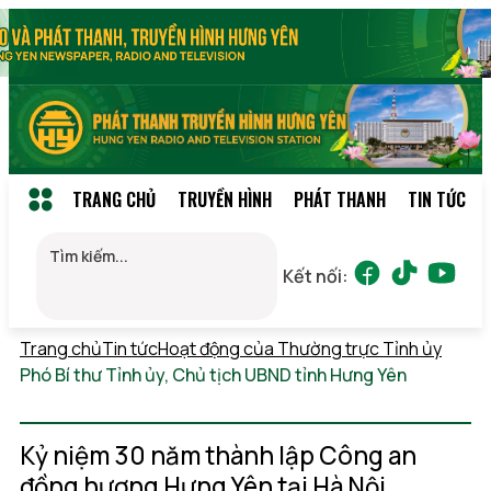
TRANG CHỦ
TRUYỀN HÌNH
PHÁT THANH
TIN TỨC
Kết nối:
Trang chủ
Tin tức
Hoạt động của Thường trực Tỉnh ủy
Phó Bí thư Tỉnh ủy, Chủ tịch UBND tỉnh Hưng Yên
Chủ
nhật, 09/08/2026 13:23
(GMT+7)
Kỷ niệm 30 năm thành lập Công an
đồng hương Hưng Yên tại Hà Nội