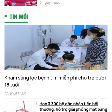
6 ngày trước
TIN MỚI
Khám sàng lọc bệnh tim miễn phí cho trẻ dưới
18 tuổi
55 phút trước
Hơn 3.300 hộ dân nhận tiền bồi
thường, hỗ trợ giải phóng mặt bằng