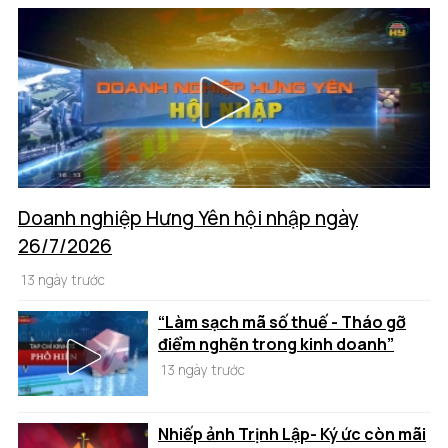
Doanh nghiệp Hưng Yên hội nhập ngày
26/7/2026
13 ngày trước
“Làm sạch mã số thuế - Tháo gỡ
điểm nghẽn trong kinh doanh”
13 ngày trước
Nhiếp ảnh Trịnh Lập- Ký ức còn mãi