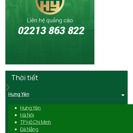
Thời tiết
Hưng Yên
Hưng Yên
Hà Nội
TP Hồ Chí Minh
Đà Nẵng