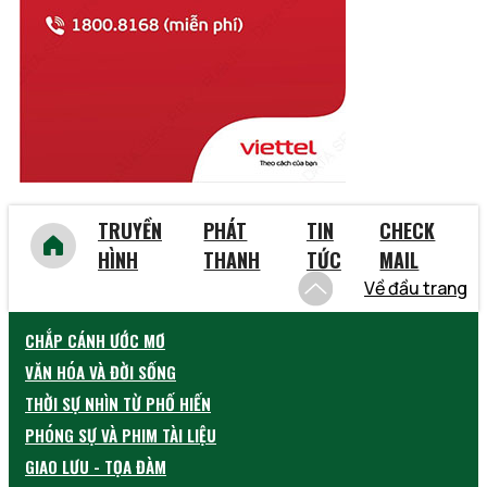
Vĩnh Phúc
Vũng Tàu
Yên Bái
TRUYỀN
PHÁT
TIN
CHECK
HÌNH
THANH
TỨC
MAIL
Về đầu trang
CHẮP CÁNH ƯỚC MƠ
VĂN HÓA VÀ ĐỜI SỐNG
THỜI SỰ NHÌN TỪ PHỐ HIẾN
PHÓNG SỰ VÀ PHIM TÀI LIỆU
GIAO LƯU - TỌA ĐÀM