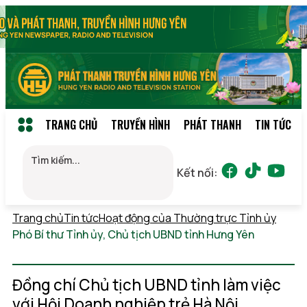
TRANG CHỦ
TRUYỀN HÌNH
PHÁT THANH
TIN TỨC
Kết nối:
Trang chủ
Tin tức
Hoạt động của Thường trực Tỉnh ủy
Phó Bí thư Tỉnh ủy, Chủ tịch UBND tỉnh Hưng Yên
Thứ 7,
08/08/2026 21:57
(GMT+7)
Đồng chí Chủ tịch UBND tỉnh làm việc
với Hội Doanh nghiệp trẻ Hà Nội