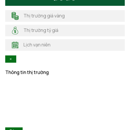
Hà Giang
Hải Dương
Thị trường giá vàng
Hải Phòng
Hà Nam
Thị trường tỷ giá
Hà Tĩnh
Hậu Giang
Lịch vạn niên
Hòa Bình
Khánh Hòa
×
Kiên Giang
Kon Tum
Thông tin thị trường
Lai Châu
Lâm Đồng
Lạng Sơn
Lào Cai
Long An
Nam Định
Nghệ An
Ninh Bình