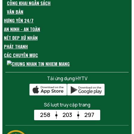
CÔNG KHAI NGÂN SÁCH
VĂN BẢN
HƯNG YÊN 24/7
AN NINH - AN TOÀN
NÉT ĐẸP XỨ NHÃN
PHÁT THANH
CÁC CHUYÊN MỤC
Tải ứng dụng HYTV
Số lượt truy cập trang
258
203
297