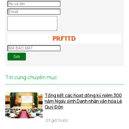
Gửi
Tin cùng chuyên mục
Tổng kết các hoạt động kỷ niệm 300
năm Ngày sinh Danh nhân văn hóa Lê
Quý Đôn
23 giờ trước