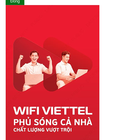
Ninh Thuận
Đóng
Phú Thọ
Phú Yên
Quảng Bình
Quảng Nam
Quảng Ngãi
Quảng Ninh
Quảng Trị
Sóc Trăng
Sơn La
Tây Ninh
Thái Bình
Thái Nguyên
Thanh Hóa
Thừa Thiên Huế
Tiền Giang
Trà Vinh
Tuyên Quang
Vĩnh Long