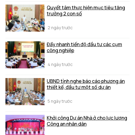
Quyết tâm thực hiện mục tiêu tăng
trưởng 2 con số
2 ngày trước
Đẩy nhanh tiến độ đầu tư các cụm
công nghiệp
4 ngày trước
UBND tỉnh nghe báo cáo phương án
thiết kế, đầu tư một số dự án
5 ngày trước
Khởi công Dự án Nhà ở cho lực lượng
Công an nhân dân