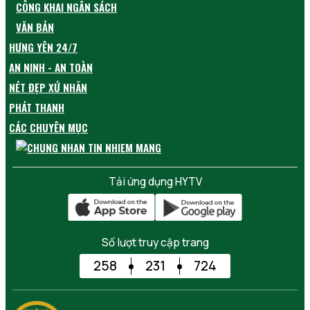
CÔNG KHAI NGÂN SÁCH
VĂN BẢN
HƯNG YÊN 24/7
AN NINH - AN TOÀN
NÉT ĐẸP XỨ NHÃN
PHÁT THANH
CÁC CHUYÊN MỤC
Tải ứng dụng HYTV
Số lượt truy cập trang
258
231
724