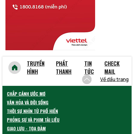
Vĩnh Phúc
Vũng Tàu
Yên Bái
TRUYỀN
PHÁT
TIN
CHECK
HÌNH
THANH
TỨC
MAIL
Về đầu trang
CHẮP CÁNH ƯỚC MƠ
VĂN HÓA VÀ ĐỜI SỐNG
THỜI SỰ NHÌN TỪ PHỐ HIẾN
PHÓNG SỰ VÀ PHIM TÀI LIỆU
GIAO LƯU - TỌA ĐÀM