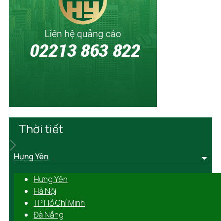
Thời tiết
Hưng Yên
Hưng Yên
Hà Nội
TP Hồ Chí Minh
Đà Nẵng