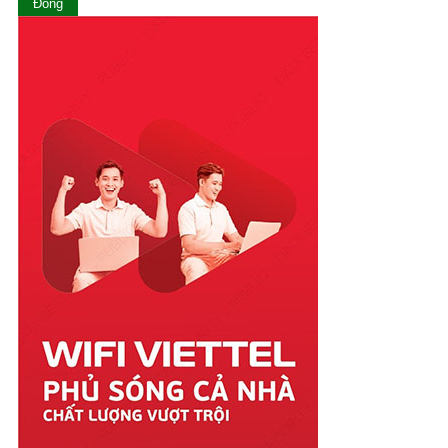
Ninh Thuận
Đóng
Phú Thọ
Phú Yên
Quảng Bình
Quảng Nam
Quảng Ngãi
Quảng Ninh
Quảng Trị
Sóc Trăng
Sơn La
Tây Ninh
Thái Bình
Thái Nguyên
Thanh Hóa
Thừa Thiên Huế
Tiền Giang
Trà Vinh
Tuyên Quang
Vĩnh Long