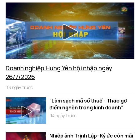
Doanh nghiệp Hưng Yên hội nhập ngày
26/7/2026
13 ngày trước
“Làm sạch mã số thuế - Tháo gỡ
điểm nghẽn trong kinh doanh”
14 ngày trước
Nhiếp ảnh Trịnh Lập- Ký ức còn mãi