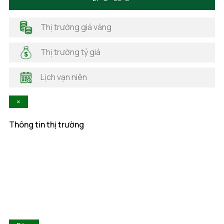
Hà Giang
Hải Dương
Thị trường giá vàng
Hải Phòng
Hà Nam
Thị trường tỷ giá
Hà Tĩnh
Hậu Giang
Lịch vạn niên
Hòa Bình
Khánh Hòa
×
Kiên Giang
Kon Tum
Thông tin thị trường
Lai Châu
Lâm Đồng
Lạng Sơn
Lào Cai
Long An
Nam Định
Nghệ An
Ninh Bình