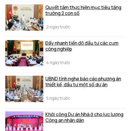
Quyết tâm thực hiện mục tiêu tăng
trưởng 2 con số
2 ngày trước
Đẩy nhanh tiến độ đầu tư các cụm
công nghiệp
4 ngày trước
UBND tỉnh nghe báo cáo phương án
thiết kế, đầu tư một số dự án
5 ngày trước
Khởi công Dự án Nhà ở cho lực lượng
Công an nhân dân