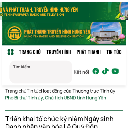
TRANG CHỦ
TRUYỀN HÌNH
PHÁT THANH
TIN TỨC
Kết nối:
Trang chủ
Tin tức
Hoạt động của Thường trực Tỉnh ủy
Phó Bí thư Tỉnh ủy, Chủ tịch UBND tỉnh Hưng Yên
Chủ
nhật, 09/08/2026 05:27
(GMT+7)
Triển khai tổ chức kỷ niệm Ngày sinh
Danh nhân văn hóa Lê Quý Đôn