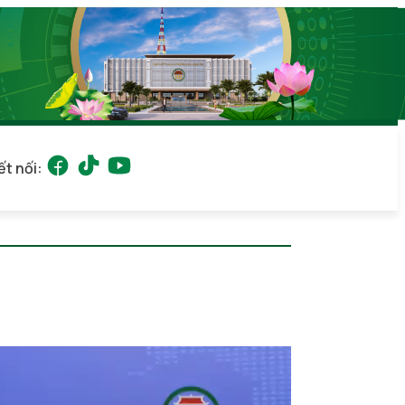
ết nối:
026 21:32
(GMT+7)