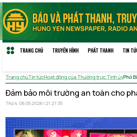
TRANG CHỦ
TRUYỀN HÌNH
PHÁT THANH
TIN TỨ
Trang chủ
Tin tức
Hoạt động của Thường trực Tỉnh ủy
Phó B
Đảm bảo môi trường an toàn cho phá
Thứ 4, 06.05.2026 | 21:27:35