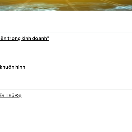
hẽn trong kinh doanh”
 khuôn hình
rần Thủ Độ