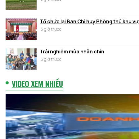
Tổ chức lại Ban Chỉ huy Phòng thủ khu vự
5 giờ trước
Trải nghiệm mùa nhãn chín
5 giờ trước
VIDEO XEM NHIỀU