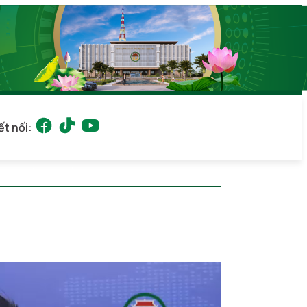
ết nối:
 04:01
(GMT+7)