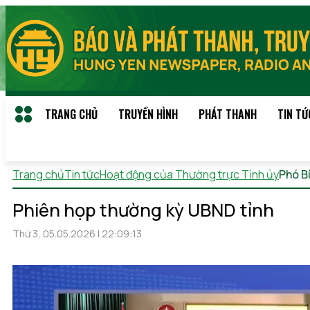
TRANG CHỦ
TRUYỀN HÌNH
PHÁT THANH
TIN TỨ
Trang chủ
Tin tức
Hoạt động của Thường trực Tỉnh ủy
Phó B
Phiên họp thường kỳ UBND tỉnh
Thứ 3, 05.05.2026 | 22:09:13