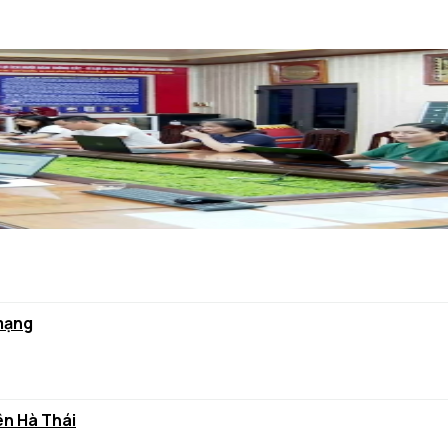
 mạng
ên Hà Thái