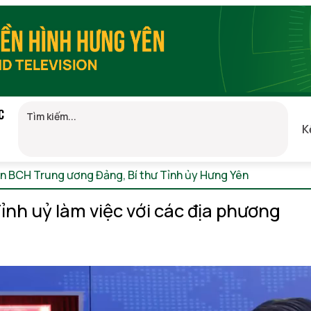
C
K
ên BCH Trung ương Đảng, Bí thư Tỉnh ủy Hưng Yên
Thứ 6, 07/
nh uỷ làm việc với các địa phương