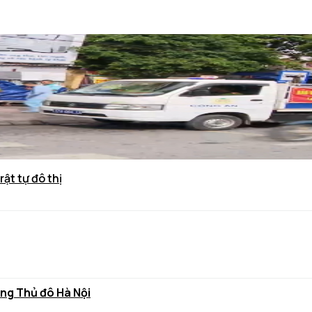
rật tự đô thị
ùng Thủ đô Hà Nội