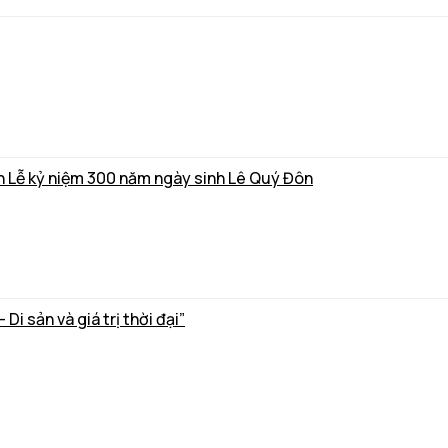
nh Lễ kỷ niệm 300 năm ngày sinh Lê Quý Đôn
i sản và giá trị thời đại”