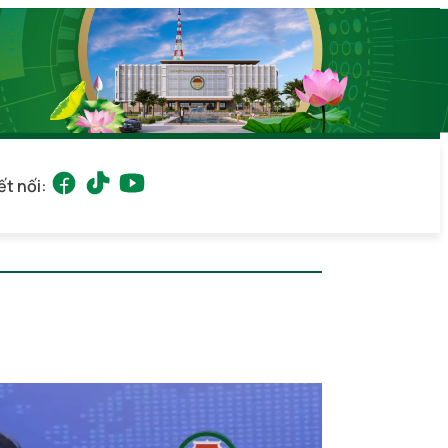
ết nối:
08/2026 15:44
(GMT+7)