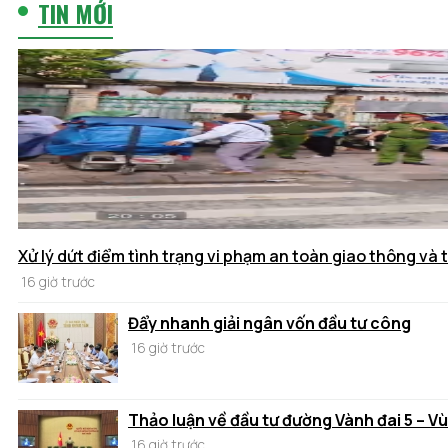
TIN MỚI
Xử lý dứt điểm tình trạng vi phạm an toàn giao thông và t
16 giờ trước
Đẩy nhanh giải ngân vốn đầu tư công
16 giờ trước
Thảo luận về đầu tư đường Vành đai 5 – V
16 giờ trước