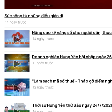
Sức sống từ những điều giản dị
14 ngày trước
Nâng cao kỹ năng số cho người dân, thúc
14 ngày trước
Doanh nghiệp Hưng Yên hội nhập ngày 2
11 ngày trước
“Làm sạch mã số thuế - Tháo gỡ điểm ng
12 ngày trước
Thời sự Hưng Yên thứ Sáu ngày 24/7/202
14 ngày trước