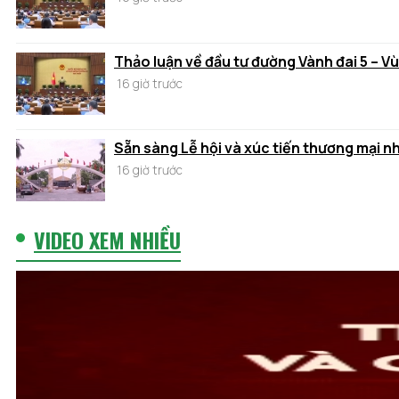
Thảo luận về đầu tư đường Vành đai 5 – V
16 giờ trước
Sẵn sàng Lễ hội và xúc tiến thương mại n
16 giờ trước
VIDEO XEM NHIỀU