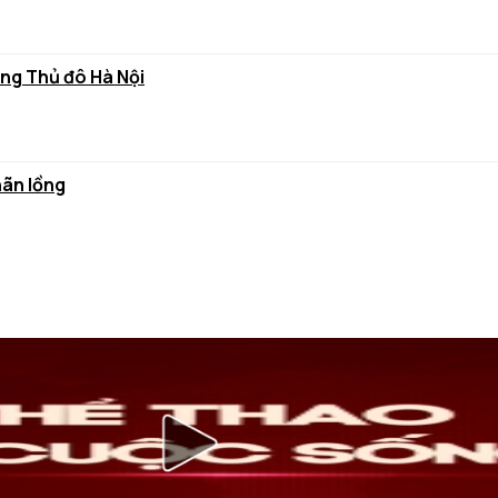
ùng Thủ đô Hà Nội
hãn lồng