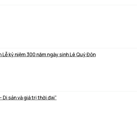
nh Lễ kỷ niệm 300 năm ngày sinh Lê Quý Đôn
i sản và giá trị thời đại”