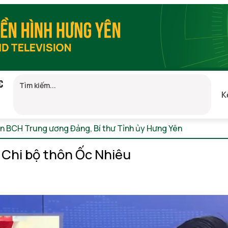
C
K
ên BCH Trung ương Đảng, Bí thư Tỉnh ủy Hưng Yên
Thứ 6, 07/
t Chi bộ thôn Ốc Nhiêu