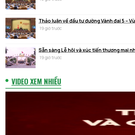
Thảo luận về đầu tư đường Vành đai 5 – V
19 giờ trước
Sẵn sàng Lễ hội và xúc tiến thương mại n
19 giờ trước
VIDEO XEM NHIỀU