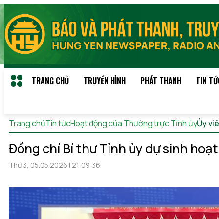
TRANG CHỦ
TRUYỀN HÌNH
PHÁT THANH
TIN TỨ
Trang chủ
Tin tức
Hoạt động của Thường trực Tỉnh ủy
Ủy vi
Đồng chí Bí thư Tỉnh ủy dự sinh hoạ
Thứ 3, 05.05.2026 | 21:09:36