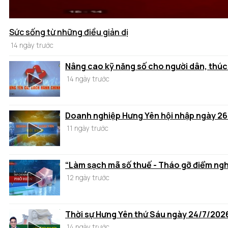
Sức sống từ những điều giản dị
14 ngày trước
Nâng cao kỹ năng số cho người dân, thúc
14 ngày trước
Doanh nghiệp Hưng Yên hội nhập ngày 2
11 ngày trước
“Làm sạch mã số thuế - Tháo gỡ điểm ng
12 ngày trước
Thời sự Hưng Yên thứ Sáu ngày 24/7/202
14 ngày trước