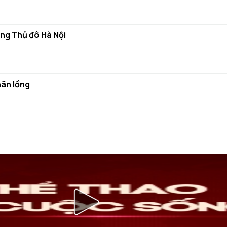
ùng Thủ đô Hà Nội
hãn lồng