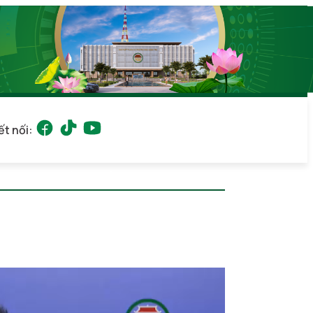
ết nối:
08/2026 18:55
(GMT+7)