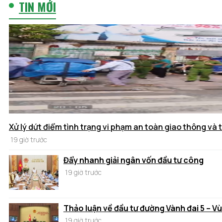
TIN MỚI
Xử lý dứt điểm tình trạng vi phạm an toàn giao thông và t
19 giờ trước
Đẩy nhanh giải ngân vốn đầu tư công
19 giờ trước
Thảo luận về đầu tư đường Vành đai 5 – V
19 giờ trước