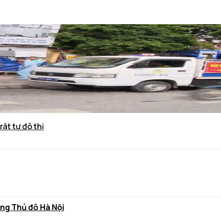
rật tự đô thị
ùng Thủ đô Hà Nội