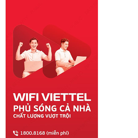
Phú Yên
Quảng Bình
Quảng Nam
Quảng Ngãi
Quảng Ninh
Quảng Trị
Sóc Trăng
Sơn La
Tây Ninh
Thái Bình
Thái Nguyên
Thanh Hóa
Thừa Thiên Huế
Tiền Giang
Trà Vinh
Tuyên Quang
Vĩnh Long
Vĩnh Phúc
Vũng Tàu