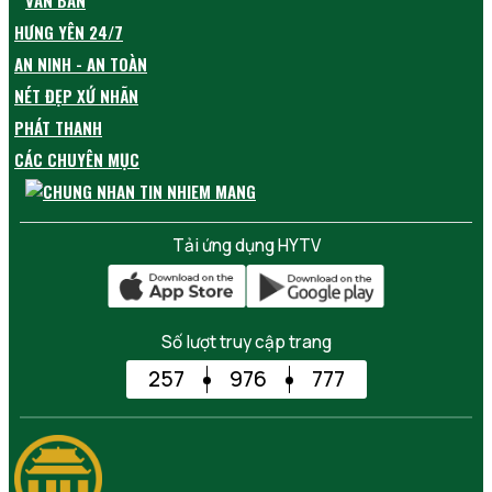
VĂN BẢN
HƯNG YÊN 24/7
AN NINH - AN TOÀN
NÉT ĐẸP XỨ NHÃN
PHÁT THANH
CÁC CHUYÊN MỤC
Tải ứng dụng HYTV
Số lượt truy cập trang
257
976
777