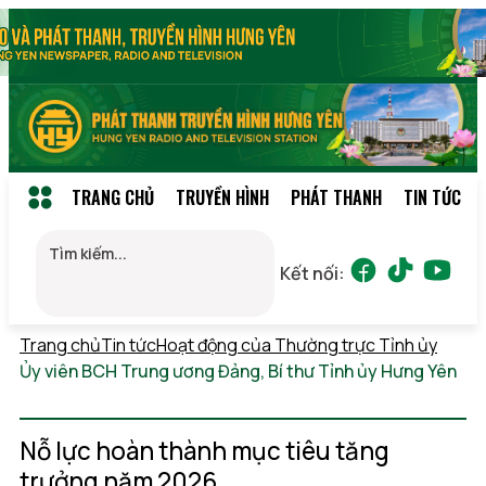
TRANG CHỦ
TRUYỀN HÌNH
PHÁT THANH
TIN TỨC
Kết nối:
Trang chủ
Tin tức
Hoạt động của Thường trực Tỉnh ủy
Ủy viên BCH Trung ương Đảng, Bí thư Tỉnh ủy Hưng Yên
Thứ 5, 06/08/2026 19:16
(GMT+7)
Nỗ lực hoàn thành mục tiêu tăng
trưởng năm 2026