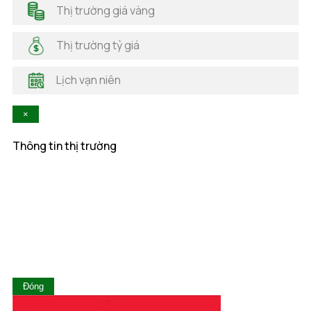
Hải Dương
Thị trường giá vàng
Hải Phòng
Hà Nam
Thị trường tỷ giá
Hà Tĩnh
Hậu Giang
Lịch vạn niên
Hòa Bình
Khánh Hòa
×
Kiên Giang
Kon Tum
Thông tin thị trường
Lai Châu
Lâm Đồng
Lạng Sơn
Lào Cai
Long An
Nam Định
Nghệ An
Ninh Bình
Ninh Thuận
Đóng
Phú Thọ