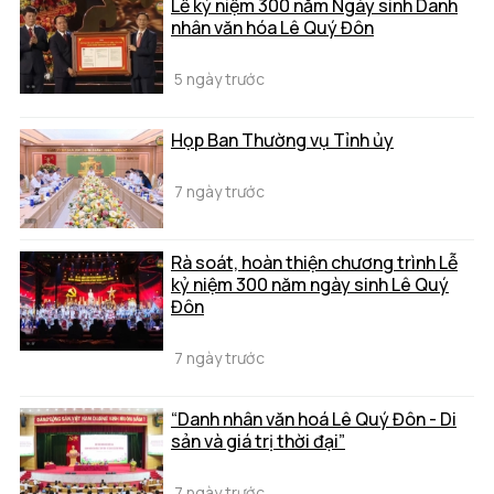
Lễ kỷ niệm 300 năm Ngày sinh Danh
nhân văn hóa Lê Quý Đôn
5 ngày trước
Họp Ban Thường vụ Tỉnh ủy
7 ngày trước
Rà soát, hoàn thiện chương trình Lễ
kỷ niệm 300 năm ngày sinh Lê Quý
Đôn
7 ngày trước
“Danh nhân văn hoá Lê Quý Đôn - Di
sản và giá trị thời đại”
7 ngày trước