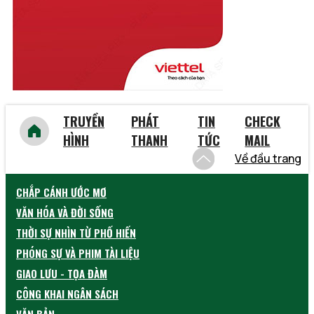
Yên Bái
TRUYỀN
PHÁT
TIN
CHECK
HÌNH
THANH
TỨC
MAIL
Về đầu trang
CHẮP CÁNH ƯỚC MƠ
VĂN HÓA VÀ ĐỜI SỐNG
THỜI SỰ NHÌN TỪ PHỐ HIẾN
PHÓNG SỰ VÀ PHIM TÀI LIỆU
GIAO LƯU - TỌA ĐÀM
CÔNG KHAI NGÂN SÁCH