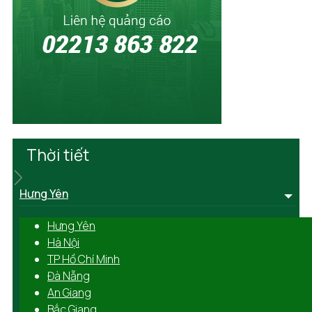
Thời tiết
Hưng Yên
Hưng Yên
Hà Nội
TP Hồ Chí Minh
Đà Nẵng
An Giang
Bắc Giang