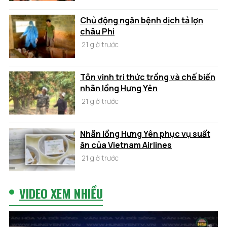
Chủ động ngăn bệnh dịch tả lợn
châu Phi
21 giờ trước
Tôn vinh tri thức trồng và chế biến
nhãn lồng Hưng Yên
21 giờ trước
Nhãn lồng Hưng Yên phục vụ suất
ăn của Vietnam Airlines
21 giờ trước
VIDEO XEM NHIỀU