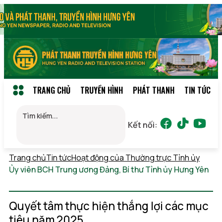
TRANG CHỦ
TRUYỀN HÌNH
PHÁT THANH
TIN TỨC
Kết nối:
Trang chủ
Tin tức
Hoạt động của Thường trực Tỉnh ủy
Ủy viên BCH Trung ương Đảng, Bí thư Tỉnh ủy Hưng Yên
Thứ 7, 08/08/2026 09:22
(GMT+7)
Quyết tâm thực hiện thắng lợi các mục
tiêu năm 2025