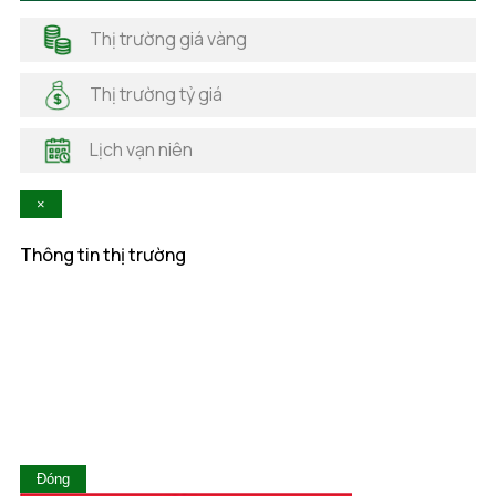
Hải Dương
Thị trường giá vàng
Hải Phòng
Hà Nam
Thị trường tỷ giá
Hà Tĩnh
Hậu Giang
Lịch vạn niên
Hòa Bình
Khánh Hòa
×
Kiên Giang
Kon Tum
Thông tin thị trường
Lai Châu
Lâm Đồng
Lạng Sơn
Lào Cai
Long An
Nam Định
Nghệ An
Ninh Bình
Ninh Thuận
Đóng