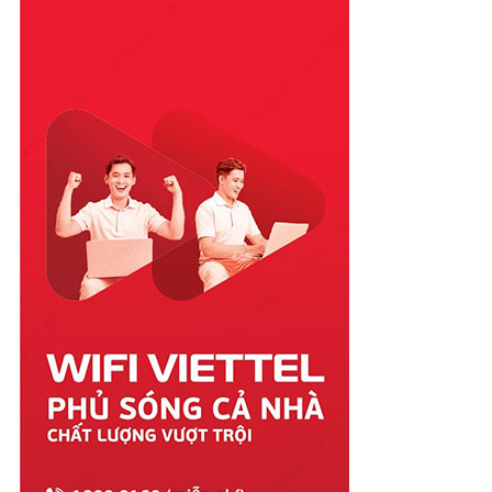
Phú Thọ
Phú Yên
Quảng Bình
Quảng Nam
Quảng Ngãi
Quảng Ninh
Quảng Trị
Sóc Trăng
Sơn La
Tây Ninh
Thái Bình
Thái Nguyên
Thanh Hóa
Thừa Thiên Huế
Tiền Giang
Trà Vinh
Tuyên Quang
Vĩnh Long
Vĩnh Phúc