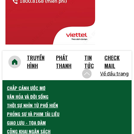
Vũng Tàu
Yên Bái
TRUYỀN
PHÁT
TIN
CHECK
HÌNH
THANH
TỨC
MAIL
Về đầu trang
CHẮP CÁNH ƯỚC MƠ
VĂN HÓA VÀ ĐỜI SỐNG
THỜI SỰ NHÌN TỪ PHỐ HIẾN
PHÓNG SỰ VÀ PHIM TÀI LIỆU
GIAO LƯU - TỌA ĐÀM
CÔNG KHAI NGÂN SÁCH