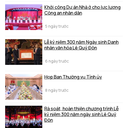
Khởi công Dự án Nhà ở cho lực lượng
Công an nhân dân
5 ngày trước
Lễ kỷ niệm 300 năm Ngày sinh Danh
nhân văn hóa Lê Quý Đôn
6 ngày trước
Họp Ban Thường vụ Tỉnh ủy
8 ngày trước
Rà soát, hoàn thiện chương trình Lễ
kỷ niệm 300 năm ngày sinh Lê Quý
Đôn