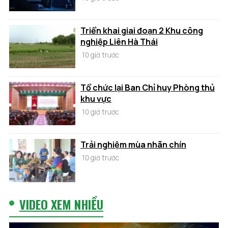
Triển khai giai đoạn 2 Khu công
nghiệp Liên Hà Thái
10 giờ trước
Tổ chức lại Ban Chỉ huy Phòng thủ
khu vực
10 giờ trước
Trải nghiệm mùa nhãn chín
10 giờ trước
VIDEO XEM NHIỀU