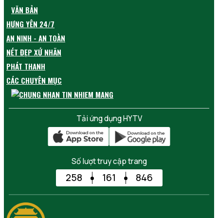
VĂN BẢN
HƯNG YÊN 24/7
AN NINH - AN TOÀN
NÉT ĐẸP XỨ NHÃN
PHÁT THANH
CÁC CHUYÊN MỤC
Tải ứng dụng HYTV
Số lượt truy cập trang
258
161
846