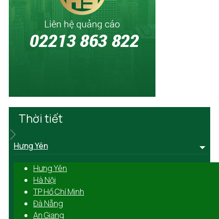
Thời tiết
Hưng Yên
Hưng Yên
Hà Nội
TP Hồ Chí Minh
Đà Nẵng
An Giang