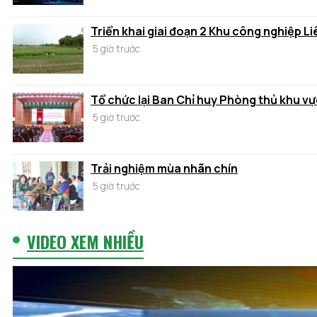
Triển khai giai đoạn 2 Khu công nghiệp Li
5 giờ trước
Tổ chức lại Ban Chỉ huy Phòng thủ khu vự
5 giờ trước
Trải nghiệm mùa nhãn chín
5 giờ trước
VIDEO XEM NHIỀU