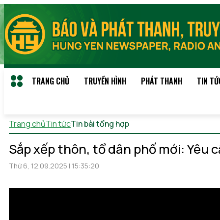
TRANG CHỦ
TRUYỀN HÌNH
PHÁT THANH
TIN TỨ
Trang chủ
Tin tức
Tin bài tổng hợp
Thứ 7, 08/08/2026 03:5
Sắp xếp thôn, tổ dân phố mới: Yêu c
Thứ 6, 12.09.2025 | 15:35:20