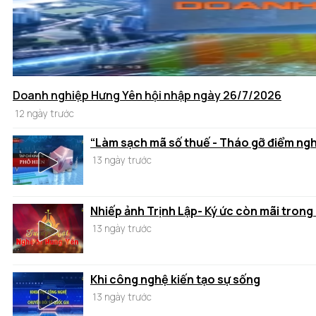
Doanh nghiệp Hưng Yên hội nhập ngày 26/7/2026
12 ngày trước
“Làm sạch mã số thuế - Tháo gỡ điểm ng
13 ngày trước
Nhiếp ảnh Trịnh Lập- Ký ức còn mãi trong
13 ngày trước
Khi công nghệ kiến tạo sự sống
13 ngày trước