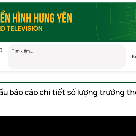
C
K
8
(GMT+7)
ầu báo cáo chi tiết số lượng trưởng th