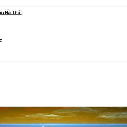
ên Hà Thái
c