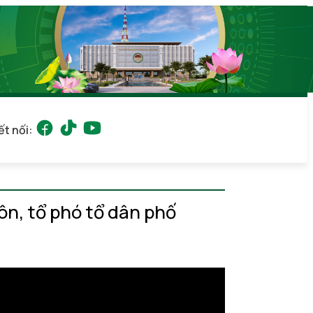
ết nối:
ôn, tổ phó tổ dân phố