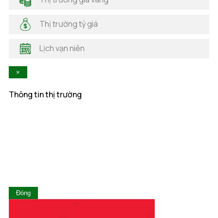
Hải Phòng
Hà Nam
Thị trường tỷ giá
Hà Tĩnh
Hậu Giang
Lịch vạn niên
Hòa Bình
Khánh Hòa
×
Kiên Giang
Kon Tum
Thông tin thị trường
Lai Châu
Lâm Đồng
Lạng Sơn
Lào Cai
Long An
Nam Định
Nghệ An
Ninh Bình
Ninh Thuận
Đóng
Phú Thọ
Phú Yên