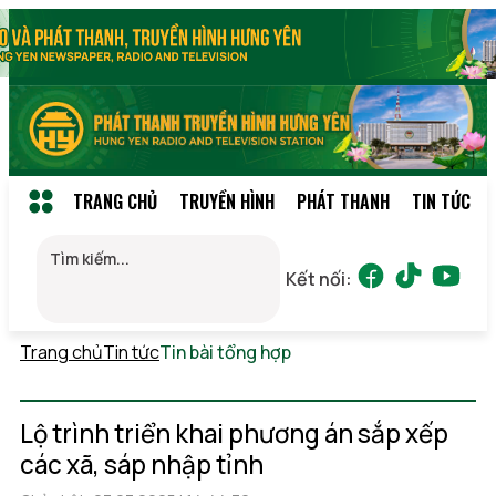
TRANG CHỦ
TRUYỀN HÌNH
PHÁT THANH
TIN TỨC
Kết nối:
Trang chủ
Tin tức
Tin bài tổng hợp
Thứ 2, 10/08/2026
00:41
(GMT+7)
Lộ trình triển khai phương án sắp xếp
các xã, sáp nhập tỉnh