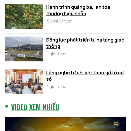
Hành trình quảng bá, lan tỏa
thương hiệu nhãn
58 phút trước
Động lực phát triển từ hạ tầng giao
thông
1 giờ trước
Lắng nghe từ chi bộ- tháo gỡ từ cơ
sở
1 giờ trước
VIDEO XEM NHIỀU