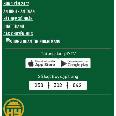
HƯNG YÊN 24/7
AN NINH - AN TOÀN
NÉT ĐẸP XỨ NHÃN
PHÁT THANH
CÁC CHUYÊN MỤC
Tải ứng dụng HYTV
Số lượt truy cập trang
258
302
842