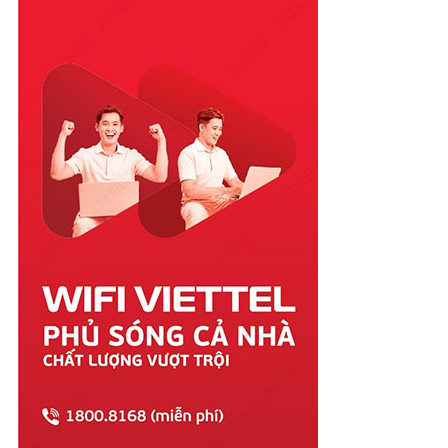
Quảng Bình
Quảng Nam
Quảng Ngãi
Quảng Ninh
Quảng Trị
Sóc Trăng
Sơn La
Tây Ninh
Thái Bình
Thái Nguyên
Thanh Hóa
Thừa Thiên Huế
Tiền Giang
Trà Vinh
Tuyên Quang
Vĩnh Long
Vĩnh Phúc
Vũng Tàu