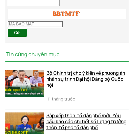
Gửi
Tin cùng chuyên mục
Bộ Chính trị cho ý kiến về phương án
nhân sự trình Đại hội Đảng bộ Quốc
hội
11 tháng trước
Sắp xếp thôn, tổ dân phố mới: Yêu
cầu báo cáo chi tiết số lượng trưởng
thôn, tổ phó tổ dân phố