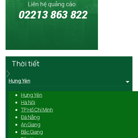
Thời tiết
Hưng Yên
Hưng Yên
Hà Nội
TP Hồ Chí Minh
Đà Nẵng
An Giang
Bắc Giang