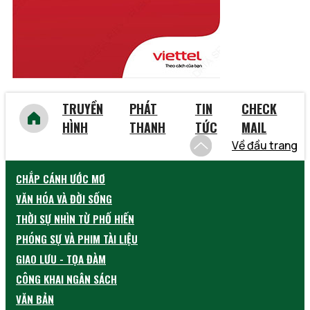
Yên Bái
TRUYỀN
PHÁT
TIN
CHECK
HÌNH
THANH
TỨC
MAIL
Về đầu trang
CHẮP CÁNH ƯỚC MƠ
VĂN HÓA VÀ ĐỜI SỐNG
THỜI SỰ NHÌN TỪ PHỐ HIẾN
PHÓNG SỰ VÀ PHIM TÀI LIỆU
GIAO LƯU - TỌA ĐÀM
CÔNG KHAI NGÂN SÁCH
VĂN BẢN