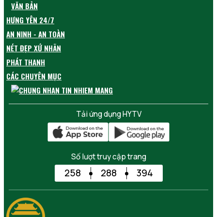
VĂN BẢN
HƯNG YÊN 24/7
AN NINH - AN TOÀN
NÉT ĐẸP XỨ NHÃN
PHÁT THANH
CÁC CHUYÊN MỤC
Tải ứng dụng HYTV
Số lượt truy cập trang
258
288
394