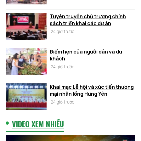
Tuyên truyền chủ trương chính
sách triển khai các dự án
24 giờ trước
Điểm hẹn của người dân và du
khách
24 giờ trước
Khai mạc Lễ hội và xúc tiến thương
mại nhãn lồng Hưng Yên
24 giờ trước
VIDEO XEM NHIỀU