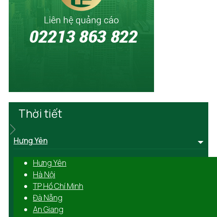
Thời tiết
Hưng Yên
Hưng Yên
Hà Nội
TP Hồ Chí Minh
Đà Nẵng
An Giang