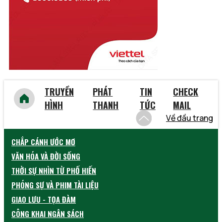
Vũng Tàu
Yên Bái
TRUYỀN
PHÁT
TIN
CHECK
HÌNH
THANH
TỨC
MAIL
Về đầu trang
CHẮP CÁNH ƯỚC MƠ
VĂN HÓA VÀ ĐỜI SỐNG
THỜI SỰ NHÌN TỪ PHỐ HIẾN
PHÓNG SỰ VÀ PHIM TÀI LIỆU
GIAO LƯU - TỌA ĐÀM
CÔNG KHAI NGÂN SÁCH