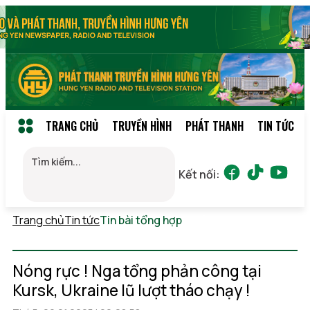
TRANG CHỦ
TRUYỀN HÌNH
PHÁT THANH
TIN TỨC
Kết nối:
Trang chủ
Tin tức
Tin bài tổng hợp
Chủ nhật, 09/08/2026
20:37
(GMT+7)
Nóng rực ! Nga tổng phản công tại
Kursk, Ukraine lũ lượt tháo chạy !