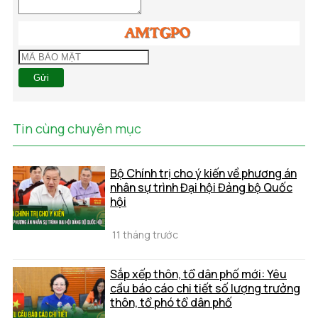
Gửi
Tin cùng chuyên mục
Bộ Chính trị cho ý kiến về phương án
nhân sự trình Đại hội Đảng bộ Quốc
hội
11 tháng trước
Sắp xếp thôn, tổ dân phố mới: Yêu
cầu báo cáo chi tiết số lượng trưởng
thôn, tổ phó tổ dân phố