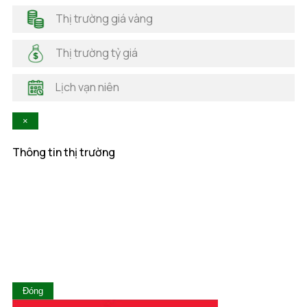
Hải Dương
Thị trường giá vàng
Hải Phòng
Hà Nam
Thị trường tỷ giá
Hà Tĩnh
Hậu Giang
Lịch vạn niên
Hòa Bình
Khánh Hòa
×
Kiên Giang
Kon Tum
Thông tin thị trường
Lai Châu
Lâm Đồng
Lạng Sơn
Lào Cai
Long An
Nam Định
Nghệ An
Ninh Bình
Ninh Thuận
Đóng
Phú Thọ