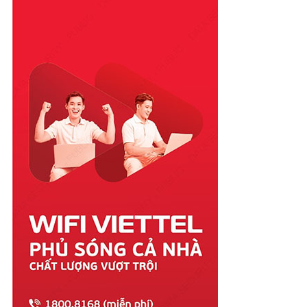
Phú Yên
Quảng Bình
Quảng Nam
Quảng Ngãi
Quảng Ninh
Quảng Trị
Sóc Trăng
Sơn La
Tây Ninh
Thái Bình
Thái Nguyên
Thanh Hóa
Thừa Thiên Huế
Tiền Giang
Trà Vinh
Tuyên Quang
Vĩnh Long
Vĩnh Phúc