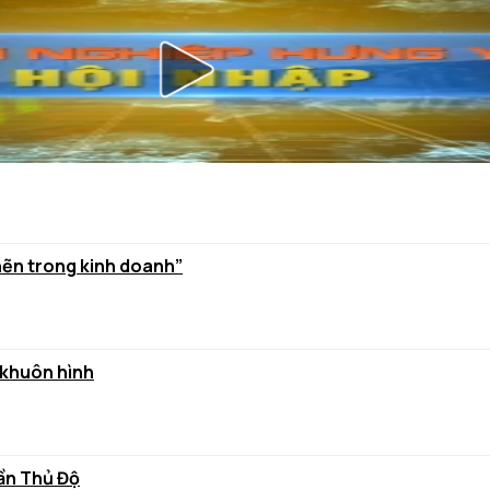
hẽn trong kinh doanh”
 khuôn hình
rần Thủ Độ