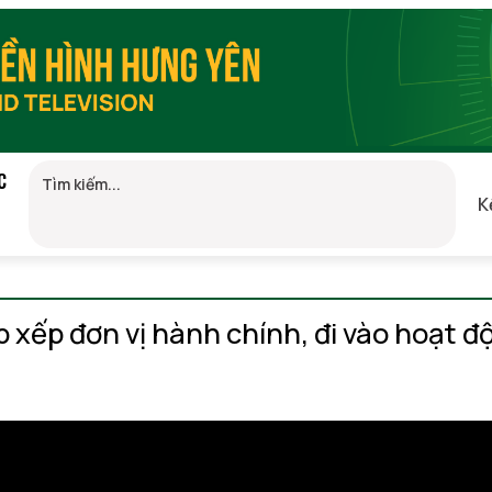
C
K
 xếp đơn vị hành chính, đi vào hoạt đ