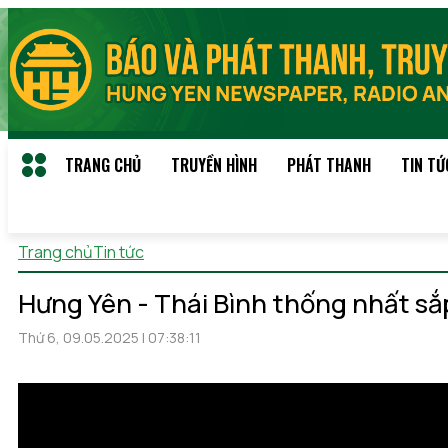
TRANG CHỦ
TRUYỀN HÌNH
PHÁT THANH
TIN TỨ
Trang chủ
Tin tức
Chủ nhật, 09/08/2026 21:51
(GMT+7)
Hưng Yên - Thái Bình thống nhất sắp
Thứ 6, 09.05.2025 | 07:38:11