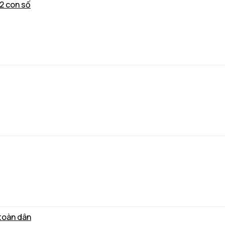
 2 con số
toàn dân