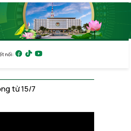
ết nối:
ộng từ 15/7