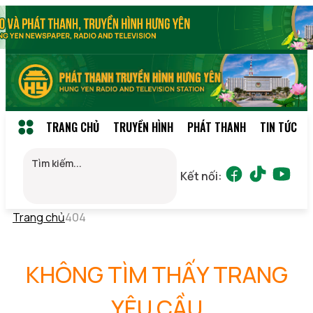
TRANG CHỦ
TRUYỀN HÌNH
PHÁT THANH
TIN TỨC
Kết nối:
Trang chủ
404
KHÔNG TÌM THẤY TRANG
YÊU CẦU