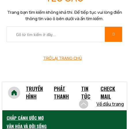
Trang bạn tìm kiếm không khả thi. Để tiếp tục vui lòng điền
thông tin vào ô bên dưới và ấn tìm kiếm.
TRỞ LẠI TRANG CHỦ
TRUYỀN
PHÁT
TIN
CHECK
HÌNH
THANH
TỨC
MAIL
Về đầu trang
CHẮP CÁNH ƯỚC MƠ
VĂN HÓA VÀ ĐỜI SỐNG