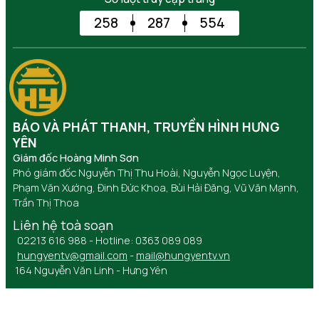
258
287
554
BÁO VÀ PHÁT THANH, TRUYỀN HÌNH HƯNG
YÊN
Giám đốc Hoàng Minh Sơn
Phó giám đốc Nguyễn Thị Thu Hoài, Nguyễn Ngọc Luyện,
Phạm Văn Xướng, Đinh Đức Khoa, Bùi Hải Đăng, Vũ Văn Mạnh,
Trần Thị Thoa
Liên hệ toà soạn
02213 616 988 - Hotline: 0363 089 089
hungyentv@gmail.com
-
mail@hungyentv.vn
164 Nguyễn Văn Linh - Hưng Yên