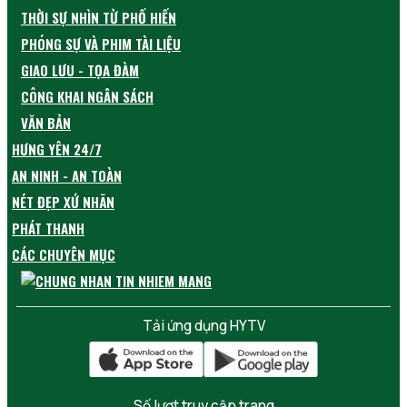
THỜI SỰ NHÌN TỪ PHỐ HIẾN
PHÓNG SỰ VÀ PHIM TÀI LIỆU
GIAO LƯU - TỌA ĐÀM
CÔNG KHAI NGÂN SÁCH
VĂN BẢN
HƯNG YÊN 24/7
AN NINH - AN TOÀN
NÉT ĐẸP XỨ NHÃN
PHÁT THANH
CÁC CHUYÊN MỤC
Tải ứng dụng HYTV
Số lượt truy cập trang