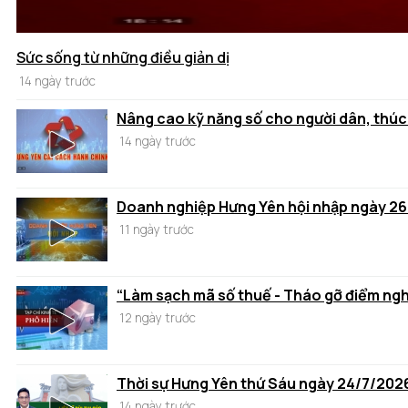
Sức sống từ những điều giản dị
14 ngày trước
Nâng cao kỹ năng số cho người dân, thúc
14 ngày trước
Doanh nghiệp Hưng Yên hội nhập ngày 2
11 ngày trước
“Làm sạch mã số thuế - Tháo gỡ điểm ng
12 ngày trước
Thời sự Hưng Yên thứ Sáu ngày 24/7/202
14 ngày trước