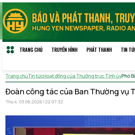
TRANG CHỦ
TRUYỀN HÌNH
PHÁT THANH
TIN TỨ
Trang chủ
Tin tức
Hoạt động của Thường trực Tỉnh ủy
Phó B
Đoàn công tác của Ban Thường vụ Tỉ
Thứ 4, 03.06.2026 | 22:07:32