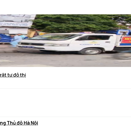
rật tự đô thị
ùng Thủ đô Hà Nội