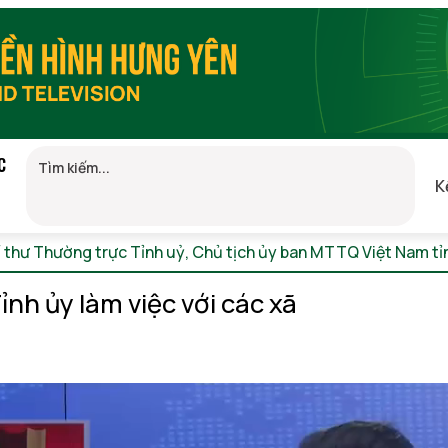
C
K
í thư Thường trực Tỉnh uỷ, Chủ tịch ủy ban MTTQ Việt Nam t
nh ủy làm việc với các xã