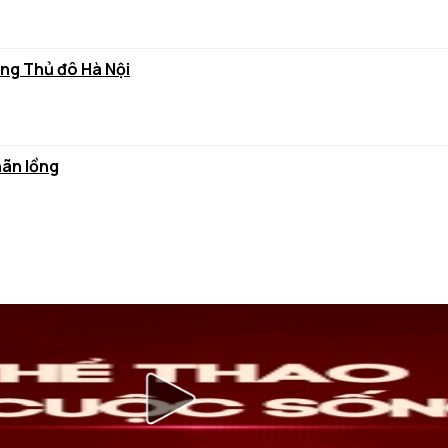
ùng Thủ đô Hà Nội
hãn lồng