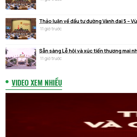
Thảo luận về đầu tư đường Vành đai 5 – V
11 giờ trước
Sẵn sàng Lễ hội và xúc tiến thương mại n
11 giờ trước
VIDEO XEM NHIỀU