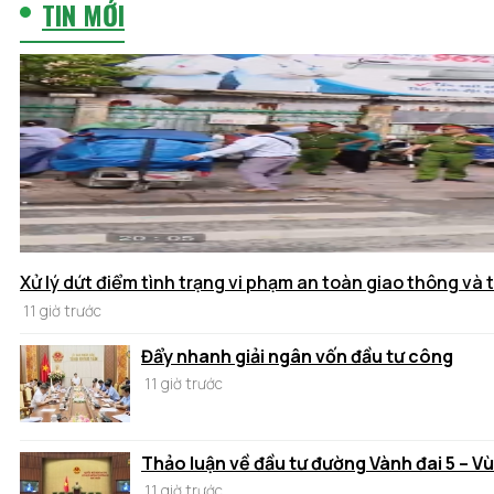
TIN MỚI
Xử lý dứt điểm tình trạng vi phạm an toàn giao thông và t
11 giờ trước
Đẩy nhanh giải ngân vốn đầu tư công
11 giờ trước
Thảo luận về đầu tư đường Vành đai 5 – V
11 giờ trước